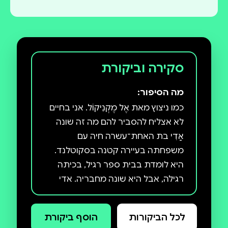
סקירה וביקורת
מה הסיפור:
כמו ניצוץ מאת אֶל מֶקְנִיקוֹל. אני בחיים
לא אצליח להסביר להם מה זה שונה
אַדִי בת האחת־עשרה חיה עם
משפחתה בעיירה קטנה בסקוטלנד.
היא לומדת בבית ספר רגיל, בכיתה
רגילה, אבל היא שונה מחבריה. אדי
היא אוטיסטית, והיא מתמודדת בכל
יום עם הפחד של הסביבה מפניה.
לכל הביקורות
הוסף ביקורת
הסביבה אינה מקבלת את השוֹנוּת