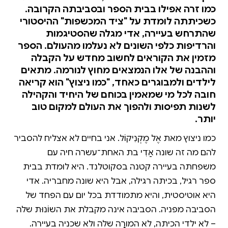
כמו זרה אפילו בבית הספר ובסביבתה הקרובה.
כשכיתתה לומדת על "ציד המכשפות" ההיסטורי
שהתרחש בעיירה, אדי מגלה שהסטיגמות
והרדיפות כלפי השונים לא נעלמו מהעולם. הספר
מזמין את הקוראים לחשוב מחדש על הקבלה
וההבנה של אלו הנמצאים מחוץ לנורמה. מתאים
לילדים ולמבוגרים כאחד, "כמו ניצוץ" הוא קריאה
חובה לכל מי שמאמין בכוחם של היחיד והקהילה
לשנות תפיסות ולהפוך את העולם למקום טוב
יותר.
כמו ניצוץ מאת אֶל מֶקְנִיקוֹל. אני בחיים לא אצליח להסביר
להם מה זה שונה אַדִי בת האחת־עשרה חיה עם
משפחתה בעיירה קטנה בסקוטלנד. היא לומדת בבית
ספר רגיל, בכיתה רגילה, אבל היא שונה מחבריה. אדי
היא אוטיסטית, והיא מתמודדת בכל יום עם הפחד של
הסביבה מפניה. הסביבה אינה מקבלת את השוֹנוּת שלה
– לא ילדי הכיתה, לא המורָה שלה ולא שכניה בעיירה.