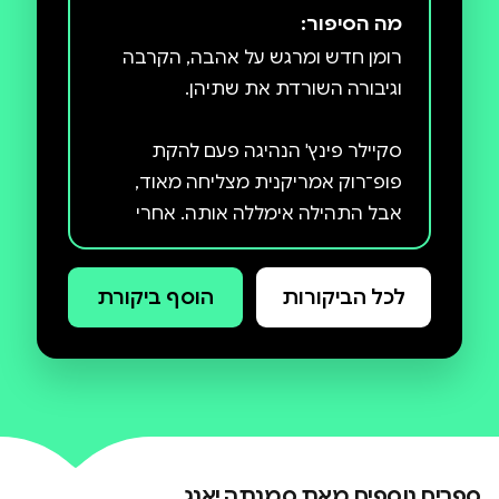
מה הסיפור:
רומן חדש ומרגש על אהבה, הקרבה
סקיילר פינץ' הנהיגה פעם להקת
פופ־רוק אמריקנית מצליחה מאוד,
אבל התהילה אימללה אותה. אחרי
שנים של חיים בשקר, הטרגדיה מכה
לכל הביקורות
הוסף ביקורת
שנה וחצי לאחר מכן היא ישנה באוהל
בבית קברות בגלזגו, ומקבצת די כסף
לאוכל בשירה ברחובות. היא מצליחה
לחמוק מזיהוי, אבל לא מתשומת לבו
של אחד ממנהלי האמנים והרפרטואר
ספרים נוספים מאת
סמנתה יאנג
קיליאן או'די עובד אצל דוד שלו