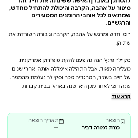
להסתכן באובדן האישה ששינתה את חייו. זהו
סיפור על אהבה, הקרבה והיכולת להתחיל מחדש,
שמתאים לכל אוהבי הרומנים המסעירים
והרגשיים.
רומן חדש ומרגש על אהבה, הקרבה וגיבורה השורדת את
סקיילר פינץ' הנהיגה פעם להקת פופ־רוק אמריקנית
מצליחה מאוד, אבל התהילה אימללה אותה. אחרי שנים
שנה וחצי לאחר מכן היא ישנה באוהל בבית קברות
בגלזגו, ומקבצת די כסף לאוכל בשירה ברחובות. היא
קרא עוד
מצליחה לחמוק מזיהוי, אבל לא מתשומת לבו של אחד
הוצאה
תאריך הוצאה
קיליאן או'די עובד אצל דוד שלו ב"סקייסקרייפר רקורדס",
כנרת זמורה דביר
—
חברת התקליטים הכי מצליחה בסקוטלנד. דודו הוא זה