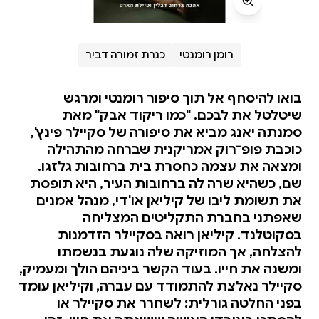
רומן רומנטי
כנרת זמורה דביר
בואו להיסחף אל תוך סיפור רומנטי ומרגש
שיטלטל את לבכם. "כמו ריקוד אבק" מאת
סמנתה יאנג מביא את סיפורה של סקיילר פינץ',
כוכבת פופ־רוק אמריקנית שברחה מהתהילה
ומצאה את עצמה כחסרת בית ברחובות גלזגו.
שם, כשהיא שרה לה ברחובות העיר, היא תופסת
את תשומת ליבו של קיליאן או'די, מנהל אמנים
שאפתני בחברת התקליטים המצליחה
בסקוטלנד. קיליאן רואה בסקיילר הזדמנות
להצלחה, אך המוזיקה שלה נוגעת בנשמתו
ומשנה את חייו. בעוד הקשר ביניהם הולך ומעמיק,
סקיילר נאלצת להתמודד עם עברה, וקיליאן עומד
בפני החלטה גורלית: לשחרר את סקיילר או