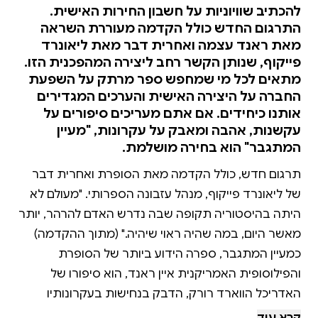
להכתיב שוויוניות על חשבון החירות האישית.
התרגום החדש כולל הקדמה מעוררת השראה
מאת ראנד עצמה ואחרית דבר מאת ליאונרד
פייקוף, שנותן הקשר רחב ליצירה המהפכנית הזו.
מתאים לכל מי שמחפש ספר מרתק על השפעת
החברה על היצירה האישית והערכים המגדירים
אותנו כיחידים. אם אתם מעריכים סיפורים על
עקשנות, אהבה ומאבק על עקרונות, "מעיין
המתגבר" הוא בחירה מושלמת.
תרגום חדש, כולל הקדמה מאת הסופרת ואחרית דבר
של ליאונרד פייקוף, מנהל עזבונה הספרותי. "מעולם לא
היתה בהיסטוריה תקופה שבה נדרש האדם להרהר, יותר
מאשר היום, במה שהיה ראוי שיהיה." (מתוך ההקדמה)
כמעיין המתגבר, ספרה הידוע ביותר של הסופרת
והפילוסופית האמריקנית איין ראנד, הוא סיפורו של
האדריכל הווארד רורק, הדבק בנחישות בעקרונותיו
ומסרב להתפשר על עבודתו ועל ערכיו; סיפורה של