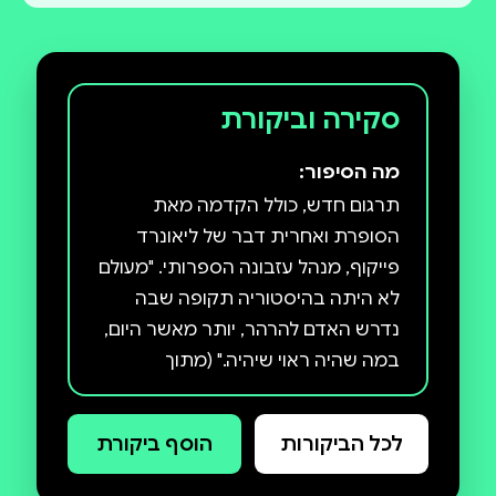
סקירה וביקורת
מה הסיפור:
תרגום חדש, כולל הקדמה מאת
הסופרת ואחרית דבר של ליאונרד
פייקוף, מנהל עזבונה הספרותי. "מעולם
לא היתה בהיסטוריה תקופה שבה
נדרש האדם להרהר, יותר מאשר היום,
במה שהיה ראוי שיהיה." (מתוך
ההקדמה) כמעיין המתגבר, ספרה
הידוע ביותר של הסופרת והפילוסופית
לכל הביקורות
הוסף ביקורת
האמריקנית איין ראנד, הוא סיפורו של
האדריכל הווארד רורק, הדבק