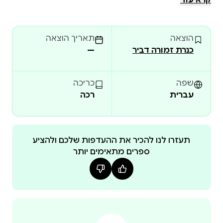
קרא עוד
דומיניק פרנקון, אישה יפהפייה שאהבה את רורק אהבה
עזה אבל נישאה לאויבו המר; וסיפור הוקעתו מהחברה
הוצאה
תאריך הוצאה
של גאון יוצר, שאינו זקוק לאיש ומשום כך מסכן את כל
כנרת זמורה דביר
—
האחרים. כמעיין המתגבר, רומן דרמטי רחב יריעה וגדוש
אירועים, הוא שיר הלל לאמונה באינדיבידואל וביקורת על
החברה המגבילה את חירות היצירה בשם השוויוניות.
שפה
כריכה
עברית
רכה
תעזרו לנו להכיר את ההעדפות שלכם ולהציע
ספרים מתאימים יותר