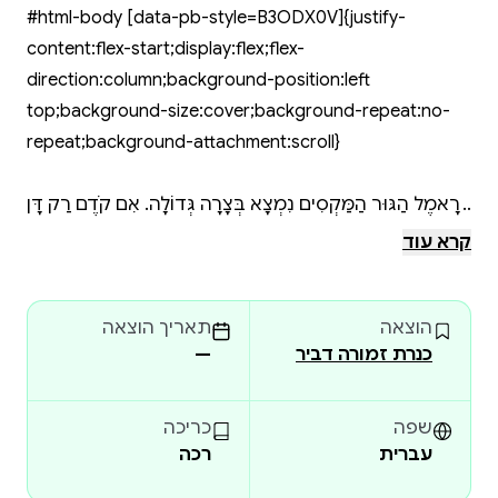
#html-body [data-pb-style=B3ODX0V]{justify-
content:flex-start;display:flex;flex-
direction:column;background-position:left
top;background-size:cover;background-repeat:no-
repeat;background-attachment:scroll}
כְּרָאמֶל הַגּוּר הַמַּקְסִים נִמְצָא בְּצָרָה גְּדוֹלָה. אִם קֹדֶם רַק דָּן
נִסָּה לְהִפָּטֵר מִמֶּנּוּ, עַכְשָׁו יֵשׁ לוֹ אוֹיְבִים מְסֻכָּנִים יוֹתֵר,
קרא עוד
שֶׁזּוֹמְמִים לַחְטֹף אוֹתוֹ מִמִּשְׁפַּחַת גֵ'רוֹם. לִילִי וְאָדָם מֻכְרָחִים
לְהַפְעִיל אֶת כָּל כִּשּׁוּרֵי הַבַּלָּשׁוּת שֶׁלָּהֶם, לִפְנֵי שֶׁיִּהְיֶה מְאֻחָר
הוצאה
תאריך הוצאה
מִדַּי...
כנרת זמורה דביר
—
כְּשֶׁהָיִיתִי קְטַנָּה חָלַמְתִּי לִהְיוֹת סוֹפֶרֶת וּלְגַדֵּל חָתוּל מְדַבֵּר.
חֲלוֹם אֶחָד הִגְשַׁמְתִּי, וְעַל הַשֵּׁנִי אֲנִי עֲדַיִן עוֹבֶדֶת. אֲנִי
שפה
כריכה
אוֹהֶבֶת אֶת בֶּן הַזּוּג שֶׁלִּי חָנָן וְאֶת הַבֵּן שֶׁלָּנוּ אֲבִישַׁי, אֲנִי
עברית
רכה
אוֹהֶבֶת שׁוֹקוֹלָד וּסְרָטִים שֶׁל דִיסְנִי, אֲנִי אוֹהֶבֶת לְצַיֵּר