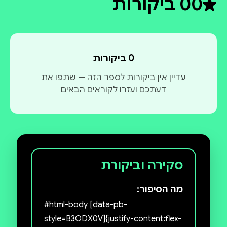
0
0 ביקורות
דירוג ממוצע 0 מתוך 5
0 ביקורות
עדיין אין ביקורות לספר הזה — שתפו את
דעתכם ועזרו לקוראים הבאים
סקירה וביקורת
מה הסיפור:
#html-body [data-pb-
style=B3ODX0V]{justify-content:flex-