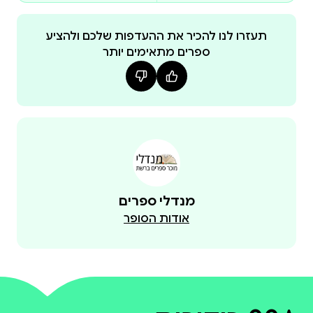
לַמְרוֹת שֶׁאֲנִי בִּכְלָל לֹא יוֹדַעַת לְצַיֵּר, וַאֲנִי קוֹרֵאת עַד הַיּוֹם
בְּעִקָּר סִפְרֵי יְלָדִים וְנֹעַר.
תעזרו לנו להכיר את ההעדפות שלכם ולהציע
מֵאִירָה בַּרְנֵעַ־גוֹלְדְבֵּרְג
ספרים מתאימים יותר
בְּגִיל שֵׁשׁ רָאִיתִי אֶת הַסֶּרֶט "אָלָדִין", וּמִיָּד יָדַעְתִּי שֶׁזֶּה מָה
שֶׁאֲנִי הוֹלֵךְ לַעֲשׂוֹת כְּשֶׁאֶהְיֶה גָּדוֹל: לִיצֹר דְּמוּיוֹת מְצֻיָּרוֹת.
וְאֵיזֶה מַזָּל שֶׁזֶּה בֶּאֱמֶת מָה שֶׁקָּרָה! אֲנִי יוֹצֵר אָנִימַצְיָה,
אִיּוּרִים וְקוֹמִיקְס, אֲנִי אוֹהֵב לִרְאוֹת סְרָטִים, לַעֲשׂוֹת
מֵדִיטַצְיָה, לִקְרֹא וְלִכְתֹּב. לֹא מִזְּמַן יָצָא סֵפֶר הַקּוֹמִיקְס
הָרִאשׁוֹן שֶׁלִּי, " הַיֶּלֶד הַכָּחֹל ".
מנדלי ספרים
נָדָב נַחְמָנִי
אודות הסופר
הצצה לספר