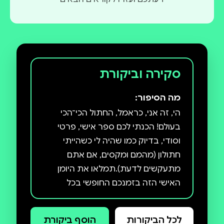
סקירה וביקורת
מה הסיפור:
הי, זה אני, כראמל, החתול הכי־הכי
בעולם! הכנתי לכם ספר אישי, פרטי
וסודי, בדיוק כמו שהיה לי כשהייתי
חתולון (מהמם ומקסים, אם אתם
מתעקשים לדעת).תמלאו את היומן
האישי הזה בזמנכם החופשי בכל
הדברים שחשובים באמת (וגם עם
שטויות שכיף לעשות).לא לפתוח שוב
לכל הביקורות
הוסף ביקורת