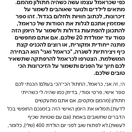
כפי שכראמל עצמו עשה כשהיה חתולון מהמם.
מתאים לילדים ולנוער שאוהבים לשמור על
זיכרונות, לכתוב חוויות ולחלום בגדול. זהו ספר
שמזמין אתכם לגלות את הסודות של כראמל,
להתכונן להפתעות גדולות ולשמור על היומן הזה
כסוד עד יומולדת 20 שלכם. אם אתם מחפשים
מתנה ייחודית ומקורית, או רוצים להכניס קצת
כיף ויצירתיות לשגרה, "כראמל ואני" הוא הבחירה
המושלמת. הצטרפו לכראמל להרפתקה שתשאיר
לכם חיוך על הפנים ותשמור על הזיכרונות הכי
טובים שלכם.
הי, זה אני, כראמל, החתול הכי־הכי בעולם! הכנתי לכם
ספר אישי, פרטי וסודי, בדיוק כמו שהיה לי כשהייתי
חתולון (מהמם ומקסים, אם אתם מתעקשים
לדעת).תמלאו את היומן האישי הזה בזמנכם החופשי בכל
הדברים שחשובים באמת (וגם עם שטויות שכיף
לעשות).לא לפתוח שוב לפני יום הולדת 400 (שלי), כלומר,