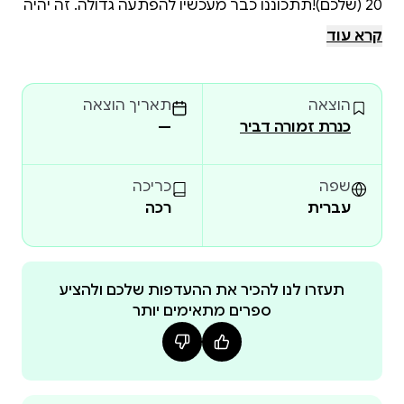
20 (שלכם)!תתכוננו כבר מעכשיו להפתעה גדולה. זה יהיה
סוּפּר מיאו!ועוד משהו: לא יכולתי להתאפק וסיפרתי פה
קרא עוד
גם קצת על עצמי. (כבר הזכרתי שהייתי חתולון מהמם
ומקסים...?) הצצה לספר:
הוצאה
תאריך הוצאה
כנרת זמורה דביר
—
שפה
כריכה
עברית
רכה
תעזרו לנו להכיר את ההעדפות שלכם ולהציע
ספרים מתאימים יותר