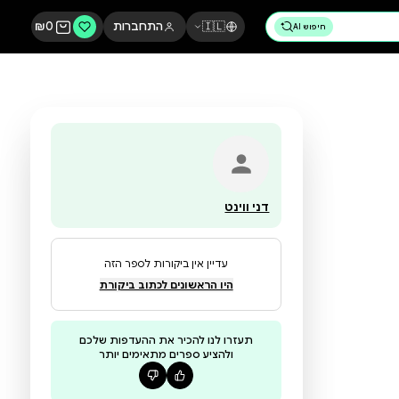
🇮🇱
התחברות
0
₪
דני ווינט
עדיין אין ביקורות לספר הזה