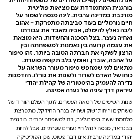
אנו נחשפים לקשיים ולפחדים של משפחה יהודית
בורגנית המתמודדת עם מציאות פוליטית
מורכבת במדינה ערבית. לינה מנסה לשמור על
חיים נורמליים בעוד סביבתה מתפרקת – אהוב
ליבה נאלץ להימלט, אביה מאבד את עבודתו
ואחיה נעצר. בצל הסכנה והחשדות, היא מוצאת
את עצמה קרועה בין נאמנות למשפחתה ובין
הרצון לשתף את חברתה הטובה ביותר. זהו סיפור
על אהבה, אובדן, ואומץ בלב תקופה סוערת.
מתאים למי שמחפש סיפור מעורר השראה על
כוחו של האדם לשרוד ולשנות את גורלו. הזדמנות
נדירה להעמיק בהיסטוריה של קהילת יהודי
עיראק דרך עיניה של נערה אמיצה.
שנות השישים של המאה העשרים. לתוך העולם הוורוד של
משחקים וריחות־שוק ושחייה בנהר החידקל, מתפרצת
מלחמת ששת הימים.לינה, בת למשפחה יהודית בורגנית
בבגדאד, מנסה לנהל חיי נעורים שגרתיים, אבל להיות
יהודי במדינה ערבית אינו דבר פשוט, שכן הפוליטיקה