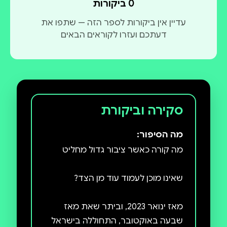
0 ביקורות
מיכה פופר הוא פרופסור מן המניין (אמריטוס) בבית
עדיין אין ביקורות לספר הזה — שתפו את
הספר למדעי הפסיכולוגיה באוניברסיטת חיפה. לשעבר
דעתכם ועזרו לקוראים הבאים
מפקד ביה"ס למנהיגות בצה"ל. פרסם מאמרים בכתבי
עת מובילים בעולם ועשרה ספרים על מנהיגות, בהם מה
מומו היה אומר בהוצאת כנרת־זמורה. חתן פרס ישראל
למדעי הניהול לשנת התשפ"ו (2026).
סקירה וביקורת
מה הסיפור:
מאז ינואר 2023, וביתר שאת מאז
שבעה באוקטובר, התחוללה בישראל