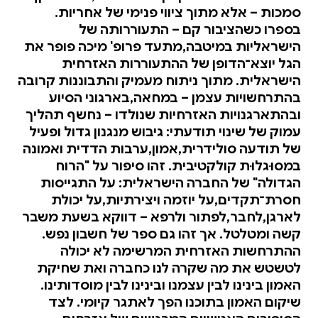
סמכות – אלא מתוך ציווי פנימי של אחריות.
בספרו כשהציבור קם – התעוררותה של
הישראליות במיטבה,מתעד פרופ' מיכה פופר את
הגל יוצא־הדופן של ההתעוררות האזרחית
הישראלית. מתוך ניתוח מעמיק והתבוננות קרובה
בהתרחשויות עצמן – במחאה,בארגוני הסיוע
ובהתארגנויות האזרחיות שנולדו – נחשף תהליך
עמוק של שינוי תודעתי: גיבוש מנגנון גדול ופעיל
של תודעה סולידרית,אמון,ערבות הדדית ואמונה
במסוּגלוּת קולקטיבית. זהו סיפור על "הרוח
הגדולה" של החברה הישראלית: על התגייסות
חסרת־תקדים,על יוזמה ויצירתיות,על יכולת
לארגן,לחבר,לפתור ולרפא – דווקא בשעת משבר
קשה ומטלטל. אך זהו גם ספר של חשבון נפש.
ההתרחשות האזרחית המרשימה לא יכולה
לטשטש את מה שקרה לנו כחברה ואת שחיקת
האמון בינינו לבין עצמנו ובינינו לבין מוסדותינו.
שיקום האמון בתוכנו הפך לאתגר קיומי. לצד