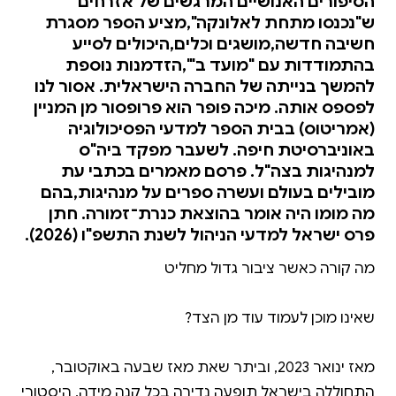
הסיפורים האנושיים המרגשים של אזרחים
ש"נכנסו מתחת לאלונקה",מציע הספר מסגרת
חשיבה חדשה,מושגים וכלים,היכולים לסייע
בהתמודדות עם "מועד ב'",הזדמנות נוספת
להמשך בנייתה של החברה הישראלית. אסור לנו
לפספס אותה. מיכה פופר הוא פרופסור מן המניין
(אמריטוס) בבית הספר למדעי הפסיכולוגיה
באוניברסיטת חיפה. לשעבר מפקד ביה"ס
למנהיגות בצה"ל. פרסם מאמרים בכתבי עת
מובילים בעולם ועשרה ספרים על מנהיגות,בהם
מה מומו היה אומר בהוצאת כנרת־זמורה. חתן
פרס ישראל למדעי הניהול לשנת התשפ"ו (2026).
מאז ינואר 2023, וביתר שאת מאז שבעה באוקטובר,
התחוללה בישראל תופעה נדירה בכל קנה מידה, היסטורי