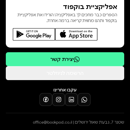
אפליקציית בוקפוד
הספרים כבר מחכים לך באפליקציה! הורידו את אפליקציית
בוקפוד ותהנו מחווית קריאה ברמה אחרת.
יצירת קשר
הרשמה לניוזלטר
עקבו אחרינו
שטנר 7, גבעת שאול ירושלים |
office@bookpod.co.il