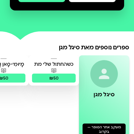
ספרים נוספים מאת
סיגל מגן
כשהחתול שלי מת
מָיוּמִי-סָאן וְ
הַהֻלֶּדֶת שֶׁ
פורמטים זמינים
:
מודפס
פורמטים 
₪50
₪50
סיגל מגן
מעקב אחר הסופר —
בקרוב