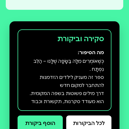
סקירה וביקורת
מה הסיפור:
כְּשֶׁאוֹמְרִים מִלָּה בַּשָּׂפָה שֶׁלָּנוּ – הַלֵּב
ספר זה מעניק לילדים הזדמנות
הוא מעודד סקרנות, תקשורת וכבוד
לכל הביקורות
הוסף ביקורת
מתנה מושלמת לדרך!