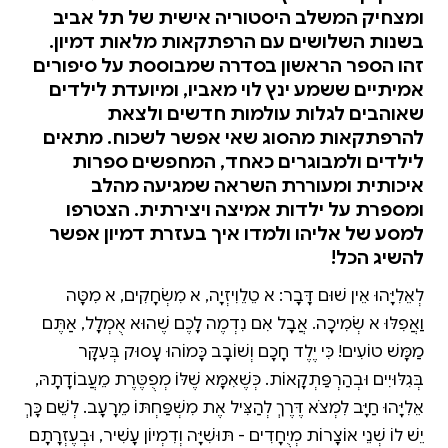
ומצחיק המשלב היסטוריה אישית של תל אביב
בשנות השלושים עם הרפתקאות מלאות דמיון.
זהו הספר הראשון בסדרה שמבוססת על סיפורים
אמיתיים ששמע ינץ לוי מאביו, ומיועדת לילדים
שאוהבים לגלות עולמות חדשים ולצאת
להרפתקאות מהסוג שאי אפשר לשכוח. מתאים
לילדים ולמבוגרים כאחד, המחפשים ספרות
איכותית ומעוררת השראה שמגיעה מהלב
ומספרת על ילדות אמיצה ויצירתית. הצטרפו
למסע של אליהו ולמדו איך בעזרת דמיון אפשר
להשיג הכל!
לְאֵלִיָּהוּ אֵין שׁוּם דָּבָר: לֹא טֵלֵוִיזְיָה, לֹא מִשְׂחָקִים, לֹא מִטָּה
וַאֲפִלּוּ לֹא שְׂמִיכָה. אֲבָל אִם נִדְמֶה לָכֶם שֶׁהוּא אֻמְלָל, אַתֶּם
מַמָּשׁ טוֹעִים! כִּי יֶלֶד חָכָם וְשׁוֹבָב כָּמוֹהוּ עָסוּק בְּעִקָּר
בְּגִלּוּיִים וּבְהַרְפַּתְקָאוֹת. כְּשֶׁאִמָּא שֶׁלּוֹ מְפֻטֶּרֶת מֵעֲבוֹדָתָהּ,
אֵלִיָּהוּ חַיָּב לִמְצֹא דֶּרֶךְ לְהַצִּיל אֶת מִשְׁפַּחְתּוֹ מֵרָעָב. לְשֵׁם כָּךְ
יֵשׁ לוֹ שְׁנֵי אוֹצָרוֹת מְיֻחָדִים - תּוּשִׁיָּה וְדִמְיוֹן עָשִׁיר, וּבְעֶזְרָתָם