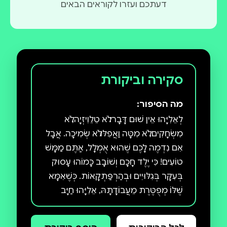
דעתכם ועזרו לקוראים הבאים
סקירה וביקורת
מה הסיפור:
לְאֵלִיָּהוּ אֵין שׁוּם דָּבָר: לֹא טֵלֵוִיזְיָה, לֹא
מִשְׂחָקִים, לֹא מִטָּה וַאֲפִלּוּ לֹא שְׂמִיכָה. אֲבָל
אִם נִדְמֶה לָכֶם שֶׁהוּא אֻמְלָל, אַתֶּם מַמָּשׁ
טוֹעִים! כִּי יֶלֶד חָכָם וְשׁוֹבָב כָּמוֹהוּ עָסוּק
בְּעִקָּר בְּגִלּוּיִים וּבְהַרְפַּתְקָאוֹת. כְּשֶׁאִמָּא
שֶׁלּוֹ מְפֻטֶּרֶת מֵעֲבוֹדָתָהּ, אֵלִיָּהוּ חַיָּב
לִמְצֹא דֶּרֶךְ לְהַצִּיל אֶת מִשְׁפַּחְתּוֹ מֵרָעָב.
לְשֵׁם כָּךְ יֵשׁ לוֹ שְׁנֵי אוֹצָרוֹת מְיֻחָדִים -