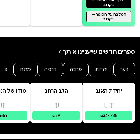
בקרוב
המלצה על הסופר —
בקרוב
ספרים חדשים שיעניינו אותך
נוער
יהדות
פרוזה
דרמה
מתח
פנט
יחידת האוב
הלב הרחב
סודו של הנ
ב' סוד ה
הנסת
פורמטים זמינים
:
מודפס, דיגיטלי
פורמטים זמינים
:
מודפס
פור
59
59
34
-
88
₪
₪
₪
₪