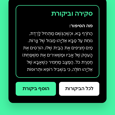
סקירה וביקורת
מה הסיפור:
הַחֹרֶף בָּא, וּכְשֶׁהַגֶּשֶׁם מַתְחִיל לָרֶדֶת,
נוֹחֵת עַל סַבָּא אֵלִיָּהוּ מַבּוּל שֶׁל צָרוֹת.
מַיִם מְצִיפִים אֶת הַבַּיִת שֶׁלּוֹ, הוֹרְסִים אֶת
הָעֵסֶק שֶׁל אָבִיו וּמַשְׁאִירִים אֶת מִשְׁפַּחְתּוֹ
חַסְרַת כֹּל. הַמַּצָּב מַחְמִיר כְּשֶׁאַבָּא שֶׁל
אֵלִיָּהוּ חוֹלֶה, כִּי בִּשְׁבִיל רוֹפֵא וּתְרוּפוֹת
צָרִיךְ כֶּסֶף, וְכֶסֶף — אֵין! אֲבָל אֵלִיָּהוּ לֹא
מִתְיָאֵשׁ, וְגַם אִם אִבֵּד הַכֹּל, הוּא עֲדַיִן
לכל הביקורות
הוסף ביקורת
מָלֵא תּוּשִׁיָּה וְדִמְיוֹן, וּבְעֶזְרָתָם אֶפְשָׁר
לְהִתְגַּבֵּר עַל כָּל מִכְשׁוֹל. הַסֵּפֶר מַבּוּל
שֶׁל צָרוֹת הוּא הַשֵּׁנִי בַּסִּדְרָה הָאֲהוּבָה
כְּשֶׁסַּבָּא אֵלִיָּהוּ הָיָה קָטָן. הַסֵּפֶר הָרִאשׁוֹן