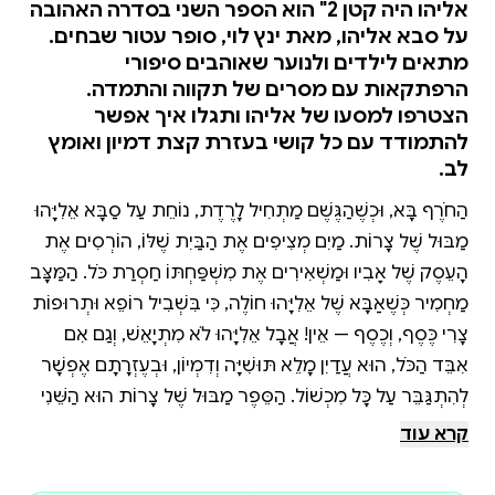
אליהו היה קטן 2" הוא הספר השני בסדרה האהובה
על סבא אליהו, מאת ינץ לוי, סופר עטור שבחים.
מתאים לילדים ולנוער שאוהבים סיפורי
הרפתקאות עם מסרים של תקווה והתמדה.
הצטרפו למסעו של אליהו ותגלו איך אפשר
להתמודד עם כל קושי בעזרת קצת דמיון ואומץ
לב.
הַחֹרֶף בָּא, וּכְשֶׁהַגֶּשֶׁם מַתְחִיל לָרֶדֶת, נוֹחֵת עַל סַבָּא אֵלִיָּהוּ
מַבּוּל שֶׁל צָרוֹת. מַיִם מְצִיפִים אֶת הַבַּיִת שֶׁלּוֹ, הוֹרְסִים אֶת
הָעֵסֶק שֶׁל אָבִיו וּמַשְׁאִירִים אֶת מִשְׁפַּחְתּוֹ חַסְרַת כֹּל. הַמַּצָּב
מַחְמִיר כְּשֶׁאַבָּא שֶׁל אֵלִיָּהוּ חוֹלֶה, כִּי בִּשְׁבִיל רוֹפֵא וּתְרוּפוֹת
צָרִיךְ כֶּסֶף, וְכֶסֶף — אֵין! אֲבָל אֵלִיָּהוּ לֹא מִתְיָאֵשׁ, וְגַם אִם
אִבֵּד הַכֹּל, הוּא עֲדַיִן מָלֵא תּוּשִׁיָּה וְדִמְיוֹן, וּבְעֶזְרָתָם אֶפְשָׁר
לְהִתְגַּבֵּר עַל כָּל מִכְשׁוֹל. הַסֵּפֶר מַבּוּל שֶׁל צָרוֹת הוּא הַשֵּׁנִי
בַּסִּדְרָה הָאֲהוּבָה כְּשֶׁסַּבָּא אֵלִיָּהוּ הָיָה קָטָן. הַסֵּפֶר הָרִאשׁוֹן
קרא עוד
הָיָה לְרַב־מֶכֶר וְנִבְחַר לְמִצְעַד הַסְּפָרִים שֶׁל מִשְׂרַד הַחִנּוּךְ.
יָנֵץ לֵוִי הוּא סוֹפֵר עֲטוּר שְׁבָחִים, תַּסְרִיטַאי וְאָמַּן בָּמָה.