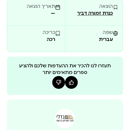
הוצאה
תאריך הוצאה
מִסְּפָרָיו לִילָדִים וּלְנֹעַר: הַרְפַּתְקְאוֹת דּוֹד אַרְיֵה, סִפּוּרֵי אִישׁ
כנרת זמורה דביר
—
הַיַּעַר וְהַמּוֹרָה דְּרוֹרָה לֹא מִפְלֶצֶת. אָבִי בְּלָיֶיר הוּא מְאַיֵּר,
אָנִימָטוֹר, יוֹצֵר קוֹמִיקְס וּבִימַאי אָנִימַצְיָה מָעֳרָךְ. "סִפּוּ
שפה
כריכה
עברית
רכה
תעזרו לנו להכיר את ההעדפות שלכם ולהציע
ספרים מתאימים יותר