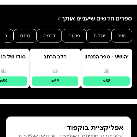
ספרים חדשים שיעניינו אותך
נוער
יהדות
פרוזה
דרמה
מתח
היסט
יהושע - ספר הנצחון
הלב הרחב
סודו של הנ
ב' סוד ה
הנסת
פורמטים זמינים
:
מודפס
פורמטים זמינים
:
מודפס
פור
59
59
88
₪
₪
₪
אפליקציית בוקפוד
הספרים כבר מחכים לך באפליקציה! הורידו את אפליקציית