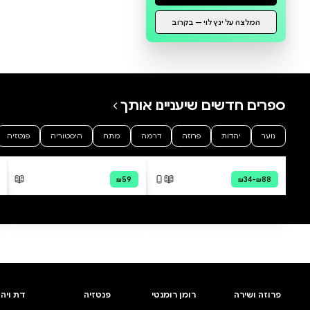
כשסבא אליהו היה קטן 4
כשסבא אלי
ינץ לוי
ינץ לוי
מודפס
מודפס
דיגיטלי
קולי
₪64.86
₪48.99
קנייה מהירה
·
₪48.99
קנייה