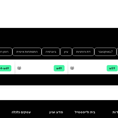
הו היה קטן 2
כשסבא אליהו היה קטן 1
ינץ לוי
מודפס
דיגיטלי
קולי
דיגיטלי
קולי
₪48.99
 מהירה
·
₪64.86
קנייה מהירה
·
₪48.99