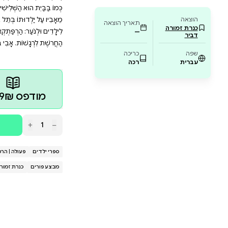
זיכרונות משפחתיים, נכתבו בכישרון על ידי ינץ 
ים ולנוער שמחפשים השראה ואומץ להתמודדות ע
 מרתק שמלמד אותנו שאין דבר בלתי אפשרי כשי
ּ אַחֲרֵי שֶׁמְּגָרְשִׁים אֶת מִשְׁפַּחְתּוֹ מֵהַבַּיִת וְהֵם נֶאֱלָצִים לִישֹׁן בַּח
כִּתָּה שֶׁלּוֹ חֶדְוָה, שֶׁאוֹהֶבֶת לַעֲשׂוֹת צָרוֹת, לְהִתְחַצֵּף וְלִרְקֹד רִקּוּ
בְּהַרְפַּתְקָה חֲדָשָׁה, מְשַׁעֲשַׁעַת וּמַפְתִּיעָה שֶׁבָּהּ הוּא שׁוּב מוֹכִיח
הַשְּׁלִישִׁי בַּסִּדְרָה הָאֲהוּבָה כְּשֶׁסַּבָּא אֵלִיָּהוּ הָיָה קָטָן, הַשּׁוֹאֶב
תוֹ בְּתֵל אָבִיב בִּשְׁנוֹת הַשְּׁלוֹשִׁים. יָנֵץ לֵוִי הוּא סוֹפֵר עֲטוּר שְׁבָ
הַרְפַּתְקְאוֹת דּוֹד אַרְיֵה, סִפּוּרֵי אִישׁ הַיַּעַר, הַמּוֹרָה דְּרוֹרָה לֹא מ
ת. אָבִי בְּלָיֶיר הוּא מְאַיֵּר, אָנִימָטוֹר, יוֹצֵר קוֹמִיקְס וּבִימַאי א