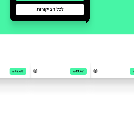
סקירה וביקורת
מה הסיפור:
מָה עוֹשֶׂה אֵלִיָּהוּ אַחֲרֵי שֶׁמְּגָרְשִׁים
אֶת מִשְׁפַּחְתּוֹ מֵהַבַּיִת וְהֵם נֶאֱלָצִים
לִישֹׁן בַּחוּץ? וְאֵיךְ הַמַּצָּב מִסְתַּבֵּךְ עוֹד
יוֹתֵר כְּשֶׁמִּצְטָרֶפֶת לַכִּתָּה שֶׁלּוֹ חֶדְוָה,
שֶׁאוֹהֶבֶת לַעֲשׂוֹת צָרוֹת, לְהִתְחַצֵּף
וְלִרְקֹד רִקּוּדִים אִינְדִּיָּאנִיִּים? בּוֹאוּ
וְהִצְטָרְפוּ לְסַבָּא אֵלִיָּהוּ בְּהַרְפַּתְקָה
חֲדָשָׁה, מְשַׁעֲשַׁעַת וּמַפְתִּיעָה שֶׁבָּהּ