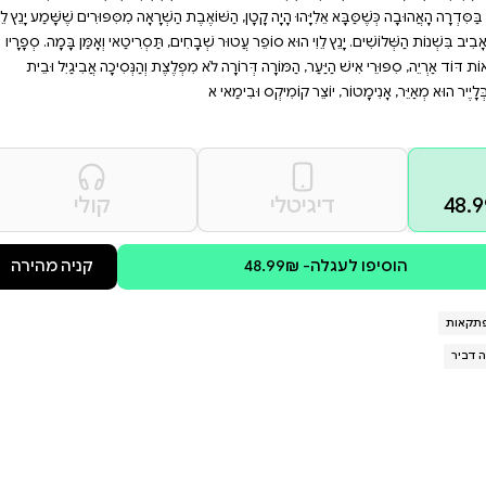
לוי, סופר עטור שבחים.
ם האתגרים של החיים.
ש רצון אמיתי.
וּץ? וְאֵיךְ הַמַּצָּב מִסְתַּבֵּךְ עוֹד יוֹתֵר
דִים אִינְדִּיָּאנִיִּים? בּוֹאוּ וְהִצְטָרְפוּ
ַ שֶׁאֶפְשָׁר לְהִתְגַּבֵּר עַל כָּל קֹשִי. אֵין
ֶת הַשְׁרָאָה מִסִּפּוּרִים שֶׁשָּׁמַע יָנֵץ לֵוִי
חִים, תַּסְרִיטַאי וְאָמַּן בָּמָה. סְפָרָיו
ִפְלֶצֶת וְהַנְּסִיכָה אֲבִיגַיִל וּבֵית