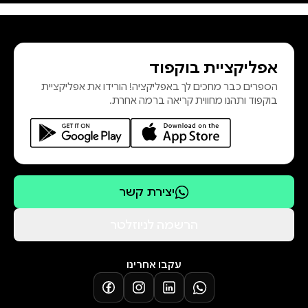
אך לא הכל בחייהם פשוט וזורם: הקשר
בין מאט לאחיו ניתק לאחר התרגיל
האכזרי שלו; סת' סקיי, מאוכזב
אפליקציית בוקפוד
וממורמר מכשלון חיזוריו אחרי האנה,
הספרים כבר מחכים לך באפליקציה! הורידו את אפליקציית
פונה אל אחותה; והספר שלהאנה,
בוקפוד ותהנו מחווית קריאה ברמה אחרת.
העוסק ביחסיהם ובמשפחת סקיי,
האהבה של מאט והאנה הצליחה לגבור
על מכשולים רבים, אך האם אהבה
יצירת קשר
הרשמה לניוזלטר
לחצי כאן להורדת פרקים ראשונים!
עקבו אחרינו