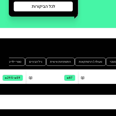
סקירה וביקורת
מה הסיפור:
הֲמוֹן הַפְתָּעוֹת מְחַכּוֹת לְעֹמֶר וּלְרוֹם
בַּבַּיִת שֶׁל סַבָּא וְסָבְתָא - מִשְׂחָקִים
וּבִשּׁוּלִים עִם סַבָּא וּמַסָּע בֵּין כּוֹכָבִים
עִם סָבְתָא! בַּדֶּרֶךְ הֵן יְגַלּוּ מִגְדַּלּוֹרִים
גְּבוֹהִים, מְעַרְבּוֹלוֹת זוֹהֲרוֹת
וְעַרְפִלִּיּוֹת עֲנָק. הֵן יִלְמְדוּ אֵיךְ כּוֹכָבִים
נוֹלָדִים וְלָמָּה הֵם מִתְפּוֹצְצִים, יַכִּירוּ
מַדְּעָנִים שֶׁבּוֹנִים מַלְכּוֹדוֹת
וּמְשַׂחֲקִים תּוֹפֶסֶת וְיַחֲווּ אֶת הַיֹּפִי