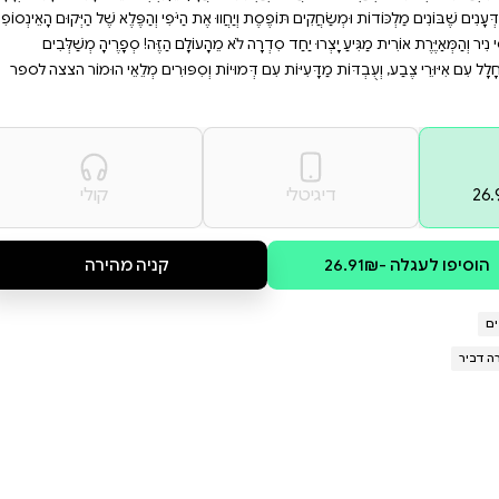
בעוניים שמכניסים את
ובבי מדע וחלל, ולכל מי
ן כמותה ותגלו את פלאי
ׁוּלִים עִם סַבָּא וּמַסָּע בֵּין כּוֹכָבִים
ק. הֵן יִלְמְדוּ אֵיךְ כּוֹכָבִים נוֹלָדִים וְלָמָּה
הַיֹּפִי וְהַפֶּלֶא שֶׁל הַיְּקוּם הָאֵינְסוֹפִי.
וֹלָם הַזֶּה! סְפָרֶיהָ מְשַׁלְּבִים
ת וְסִפּוּרִים מְלֵאֵי הוּמוֹר הצצה לספר
קולי