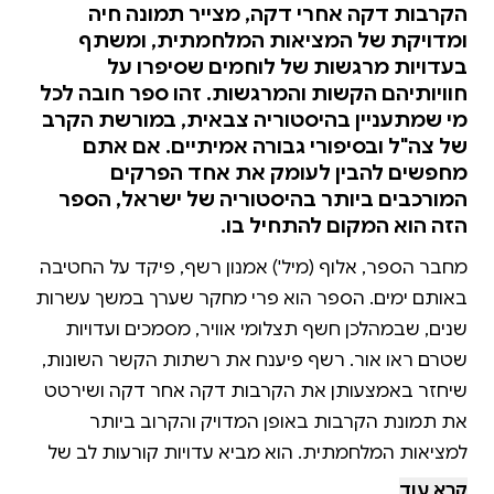
הקרבות דקה אחרי דקה, מצייר תמונה חיה
ומדויקת של המציאות המלחמתית, ומשתף
בעדויות מרגשות של לוחמים שסיפרו על
חוויותיהם הקשות והמרגשות. זהו ספר חובה לכל
מי שמתעניין בהיסטוריה צבאית, במורשת הקרב
של צה"ל ובסיפורי גבורה אמיתיים. אם אתם
מחפשים להבין לעומק את אחד הפרקים
המורכבים ביותר בהיסטוריה של ישראל, הספר
הזה הוא המקום להתחיל בו.
מחבר הספר, אלוף (מיל') אמנון רשף, פיקד על החטיבה
באותם ימים. הספר הוא פרי מחקר שערך במשך עשרות
שנים, שבמהלכן חשף תצלומי אוויר, מסמכים ועדויות
שטרם ראו אור. רשף פיענח את רשתות הקשר השונות,
שיחזר באמצעותן את הקרבות דקה אחר דקה ושירטט
את תמונת הקרבות באופן המדויק והקרוב ביותר
למציאות המלחמתית. הוא מביא עדויות קורעות לב של
לוחמיו, מראות, קולות ורגשות שהודחקו במשך כל השנים
קרא עוד