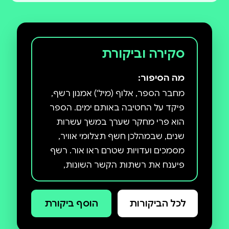
סקירה וביקורת
מה הסיפור:
מחבר הספר, אלוף (מיל') אמנון רשף,
פיקד על החטיבה באותם ימים. הספר
הוא פרי מחקר שערך במשך עשרות
שנים, שבמהלכן חשף תצלומי אוויר,
מסמכים ועדויות שטרם ראו אור. רשף
פיענח את רשתות הקשר השונות,
שיחזר באמצעותן את הקרבות דקה
אחר דקה ושירטט את תמונת הקרבות
לכל הביקורות
הוסף ביקורת
באופן המדויק והקרוב ביותר למציאות
המלחמתית. הוא מביא עדויות קורעות