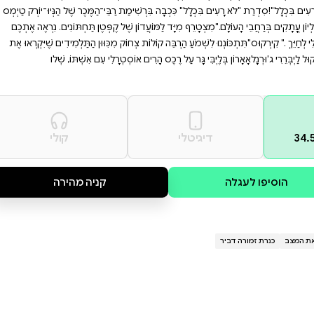
יאה בלתי נשכחת. אם אתם
מחפשים ספר שילכוד את דמיונם של הקוראים הצעירים ויגרום להם לחייך, לא רעים בכלל 3
ַבְּכוּ עִם הַמְּכַרְסֵם הַלֹּא נָכוֹן,וְכַדּוּר
כוּ לְ גִבּוֹרִים?וּמָתַי הֵם כְּבָר יַפְסִיקוּ
ד וְלִירֹק אוֹתָן הַחוּצָה מֵרֹב
ימַת רַבֵּי־הַמֶּכֶר שֶׁל הַנְּיוּ־יוֹרְק טַיְמְס
ֶׁל קֶפְּטֶן תַּחְתּוֹנִים. נִרְאֶה אֶתְכֶם
 מִכִּוּוּן הַתַּלְמִידִים שֶׁיִּקְרְאוּ אֶת
טְרָלִי עִם אִשְׁתּוֹ, שְׁלו