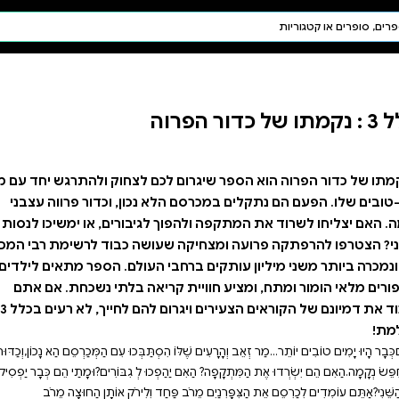
חיפוש AI
דת ויהדות
תפילה
חגים ומועדים
תלמוד
קבלה
רום לכם לצחוק ולהתרגש יחד עם מר
נכון, וכדור פרווה עצבני
גיבורים, או ימשיכו לנסות
ושה כבוד לרשימת רבי המכר
 העולם. הספר מתאים לילדים