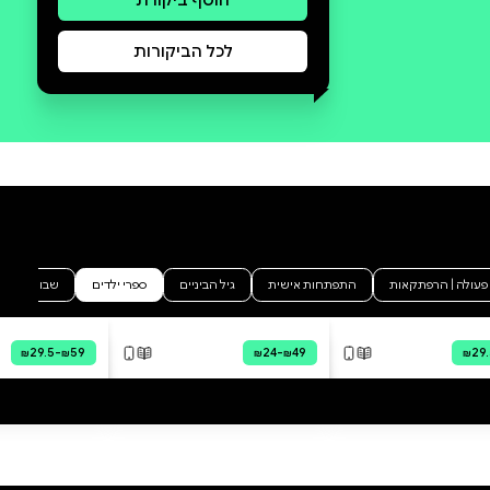
סקירה וביקורת
מה הסיפור:
לְמוֹעֲדוֹן הָָרָעִים־הַטּוֹבִיםכְּבָר הָיוּ
יָמִים טוֹבִים יוֹתֵר...מַר זְאֵב וְהָרָעִים
שֶׁלּוֹ הִסְתַּבְּכוּ עִם הַמְּכַרְסֵם הַלֹּא
נָכוֹן,וְכַדּוּר הַפַּרְוָה הָעַצְבָּנִי הַזֶּה
מְחַפֵּשׂ נְקָמָה.הַאִם הֵם יִשְׂרְדוּ אֶת
הַמִּתְקָפָה? הַאִם יַהַפְכוּ לְ גִבּוֹרִים?
וּמָתַי הֵם כְּבָר יַפְסִיקוּ לְנַסּוֹת לֶאֱכֹל
אֶחָד אֶת הַשֵּׁנִי?אַתֶּם עוֹמְדִים