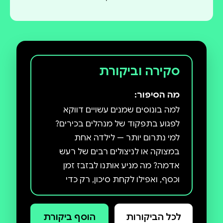
סקירה וביקורת
מה הסיפור:
למה בונוסים שמנים עשויים דווקא
לפגוע בתפקוד של מנהלים בכירים?
למי נתרום יותר — לילדה אחת
במצוקה או לניצולים רבים של רעש
אדמה? מה מניע אותנו לבזבז זמן
וכסף, ואפילו לקחת סיכון, רק כדי
לנקום במישהו, והאם זה משתלם? למה
הסיכוי שנמצא בן זוג מתאים באתרי
לכל הביקורות
הוסף ביקורת
היכרויות נמוך מאוד? מדוע יש הבדל