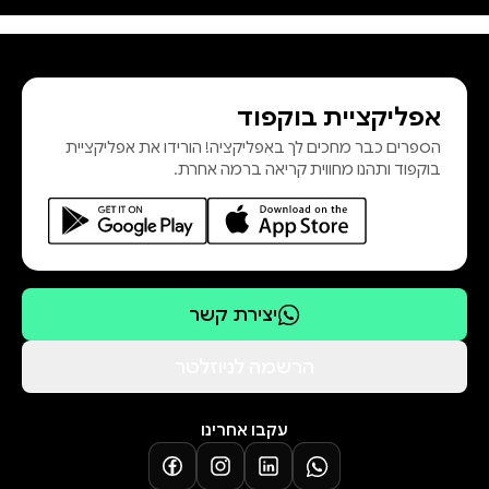
מפתיעים, שלל ניסויים מקוריים
וסיפורים אישיים מעניינים, אריאלי מגלה
מה מלמדים משחקי לגו על ההנאה
אפליקציית בוקפוד
במקום העבודה, איך זה שהוראות
הספרים כבר מחכים לך באפליקציה! הורידו את אפליקציית
הרכבה מבלבלות דווקא עוזרות, מה
בוקפוד ותהנו מחווית קריאה ברמה אחרת.
עדיף — עיסוי קצר שנקטע או עיסוי
ארוך ורצוף, ו
יצירת קשר
הרשמה לניוזלטר
עקבו אחרינו