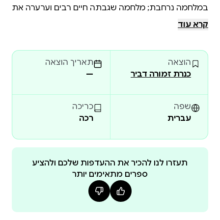
במלחמה נרחבת; מלחמה שגבתה חיים רבים וערערה את
אמון הציבור במקבלי ההחלטות. 40 שנה לאחר מכן
קרא עוד
נחשפים הפרטים המלאים על האירועים ועל האנשים
שהובילו למלחמת לבנון. בעזרת מסמכים שמתפרסמים
הוצאה
תאריך הוצאה
בספר זה לראשונה, פורס ההיסטוריון יגאל קיפניס את
כנרת זמורה דביר
—
נסיבות המלחמה, את ההכנות והדיונים לקראתה
ובמהלכה, את המהלכים המפותלים מול הממשל
בוושינגטון ומול הנוצרים בלבנון, ומעל הכול — את התיאום
שפה
כריכה
העקבי בין ראש הממשלה מנחם בגין לשר הביטחון אריאל
עברית
רכה
שרון. בגין לא נגרר אחר כוונותיו מרחיקות הלכת של שרון.
מטרות המלחמה נגזרו מתפיסת עולמו, והוא תמרן
בעורמה, בתחכום ובהחלטיות בין עקרונותיו ובין
תעזרו לנו להכיר את ההעדפות שלכם ולהציע
מחויבויותיו כמנהיג המוביל אומה למלחמה ולמאבק מדיני
ספרים מתאימים יותר
על צדקתה. עם זאת, בגין גם היה נתון לשינויים נפשיים
קיצוניים, כפי שמגלים דיווחים מפורטים של משרד החוץ
האמריקאי. 1