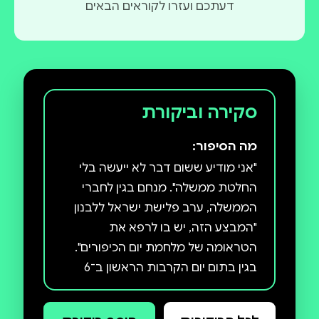
דעתכם ועזרו לקוראים הבאים
סקירה וביקורת
מה הסיפור:
"אני מודיע ששום דבר לא ייעשה בלי
החלטת ממשלה". מנחם בגין לחברי
הממשלה, ערב פלישת ישראל ללבנון
"המבצע הזה, יש בו לרפא את
הטראומה של מלחמת יום הכיפורים".
בגין בתום יום הקרבות הראשון ב־6
ביוני 1982 נכנסו כוחות צה"ל ללבנון
לכאורה למבצע מוגבל. בפועל, לאחר