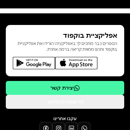
הלכת של שרון. מטרות המלחמה נגזרו
מתפיסת עולמו, והוא תמרן בעורמה,
בתחכום ובהחלטיות בין עקרונותיו ובין
מחויבויותיו כמנהיג המוביל אומה
אפליקציית בוקפוד
למלחמה ולמאבק מדיני על צדקתה.
הספרים כבר מחכים לך באפליקציה! הורידו את אפליקציית
עם זאת, בגין גם היה נתון לשינויים
בוקפוד ותהנו מחווית קריאה ברמה אחרת.
נפשיים קיצוניים, כפי שמגלים דיווחים
מפורטים של משרד החוץ האמריקאי. 1
יצירת קשר
הרשמה לניוזלטר
עקבו אחרינו