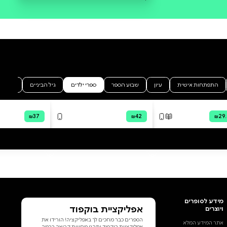
סקירה וביקורת
מה הסיפור:
"אלוהים אדירים!" קרא חולד כשיצא
לילה אחד מהמחילה שלו באדמה.
"מה זה יכול להיות?" חולד חושב
שהירח הוא הדבר הכי יפה בעולם –
והוא רוצה אותו. אבל להוריד את
הירח זה לא כל כך קל, כמו שנדמה
לו! להוריד את הירח, ספר משובב
ומלא תום, זיכה את היוצרים
האנגלים, ג'ונתן אמט וונסה קבן,
בפרס Kiekeboek היוקרתי לשנת
2003.
הוסף ביקורת