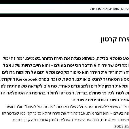
חיפוש AI
דת ויהדות
תפילה
חגים ומועדים
תלמוד
קבלה
והר בשמיים. "מה זה יכול
והוא חייב להיות שלו. אבל
מלא תום על חלומות גדולים
של יצור קטן, ועל המסע המאתגר להגשים אותם. הספר, שזכה בפרס Kiekeboek היוקרתי,
תאים לקריאה משפחתית לפני