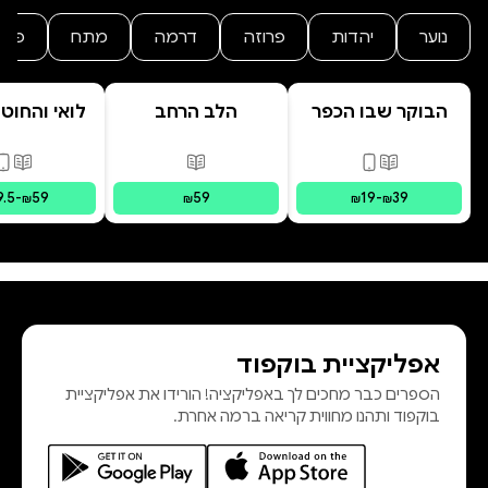
נוער
יהדות
פרוזה
דרמה
מתח
פנט
הבוקר שבו הכפר
הלב הרחב
לואי והחוט
התבלבל
- הרפתקת 
המרחפ
פורמטים זמינים
:
מודפס, דיגיטלי
פורמטים זמינים
:
מודפס
פורמ
9.5
-
59
59
19
-
39
₪
₪
₪
₪
אפליקציית בוקפוד
הספרים כבר מחכים לך באפליקציה! הורידו את אפליקציית
בוקפוד ותהנו מחווית קריאה ברמה אחרת.