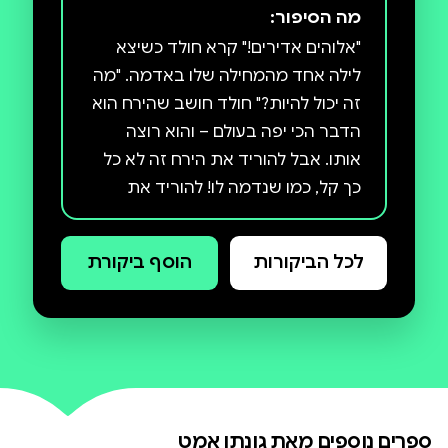
מה הסיפור:
"אלוהים אדירים!" קרא חולד כשיצא
לילה אחד מהמחילה שלו באדמה. "מה
זה יכול להיות?" חולד חושב שהירח הוא
הדבר הכי יפה בעולם – והוא רוצה
אותו. אבל להוריד את הירח זה לא כל
כך קל, כמו שנדמה לו! להוריד את
הירח, ספר משובב ומלא תום, זיכה את
היוצרים האנגלים, ג'ונתן אמט וונסה
לכל הביקורות
הוסף ביקורת
קבן, בפרס Kiekeboek היוקרתי לשנת
2003.
ספרים נוספים מאת
גונתן אמט