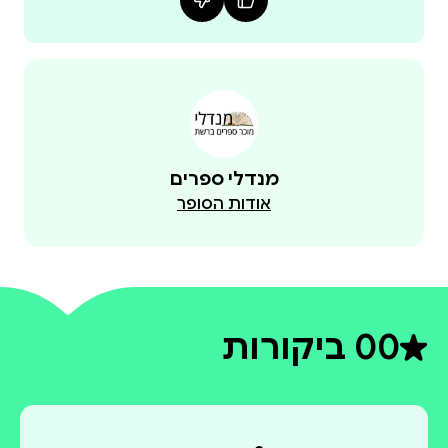
מנדלי ספרים
אודות הסופר
0
0 ביקורות
דירוג ממוצע 0 מתוך 5