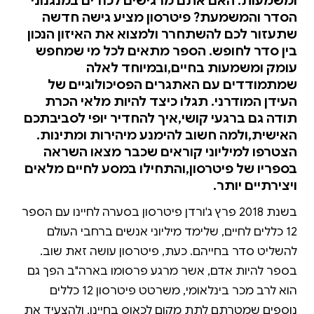
ומשמעות. האם אתם מרגישים לכודים במנגנוני
הסדר והמשמעת? פיטרסון מציע גישה חדשה
שתעזור לכם להשתחרר ולמצוא את האיזון הנכון
בין סדר לחופש. הספר מתאים לכל מי שמחפש
עומק ומשמעות בחיים,ובמיוחד לאלה
שמתמודדים עם האתגרים הפסיכולוגיים של
העידן המודרני. תגלו כיצד להיות מלאי הכרת
תודה גם ברגעי קושי,איך להחדיר יופי לסביבתכם
האישית,ולמה חשוב להימנע מיהירות ומתינות.
הצטרפו למיליוני קוראים שכבר מצאו השראה
בספריו של פיטרסון,והתחילו במסע לחיים מלאים
ויצירתיים יותר.
בשנת 2018 פרץ ג'ורדן פיטרסון בסערה לחיינו עם הספר
12 כללים לחיים, שלימד מיליוני אנשים ברחבי העולם
להשליט סדר בחייהם. כעת, פיטרסון עושה זאת שוב.
בספר להיות אדם, אשר מרגע פרסומו בארה"ב הפך גם
הוא לרב מכר בינלאומי, משרטט פיטרסון 12 כללים
נוספים שמטרתם לתת מקום לכאוס בחיינו, ולהצעיד את