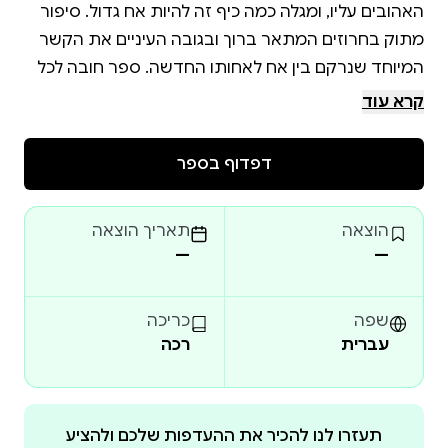
האהובים עליו, ומגלה כמה כיף זה להיות אח גדול. סיפור
מתוק בחרוזים המתאר ברוך ובגובה העיניים את הקשר
המיוחד שנרקם בין אח לאחותו החדשה. ספר חובה לכל
פעוט שהופך לאח גדול, המלא ברגעים של קסם, צחוק
קרא עוד
ואהבה משפחתית.
דפדוף בספר
הוצאה
תאריך הוצאה
—
—
שפה
כריכה
עברית
רכה
תעזרו לנו להכיר את ההעדפות שלכם ולהציע