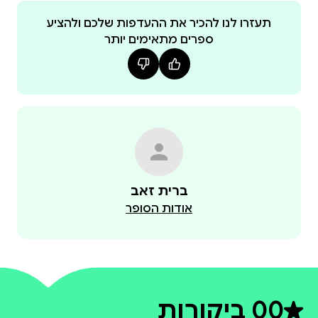
ערב בודד בבר עם בחורה אבודה גרם לי לשכוח את הכול
תעזרו לנו להכיר את ההעדפות שלכם ולהציע
ספרים מתאימים יותר
הייתי בטוח שלעולם לא ניפגש שוב, אבל בבוקר למחרת
היא נכנסת לכיתת הביולוגיה כמרצה החדשה שלי. אני
רואה את הפחד בעיניה כשהיא מזהה אותי, ופשוט יודע
הפעם אין לי שום כוונה להרפות ממנה. הפעם לא אתן לה
להיכנע לך מאת הסופרת ברית הוא הספר הרביעי
בסדרת לבבות נשזרים . כל ספר מתאר זוג אחר וניתן
ברית זאב
לקרוא אותם בנפרד
אודות הסופר
0
0 ביקורות