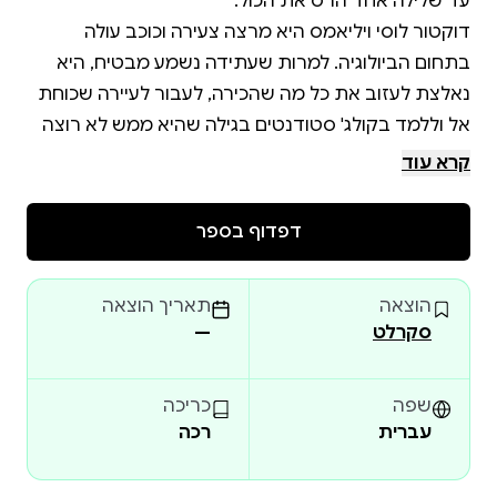
דוקטור לוסי ויליאמס היא מרצה צעירה וכוכב עולה
בתחום הביולוגיה. למרות שעתידה נשמע מבטיח, היא
נאלצת לעזוב את כל מה שהכירה, לעבור לעיירה שכוחת
אל וללמד בקולג' סטודנטים בגילה שהיא ממש לא רוצה
ללמד. היא מבריקה, רצינית ושקועה בעולמה עד שלילה
קרא עוד
אחד של פיתוי מטלטל את חייה ומאלץ אותה לשחק
דפדוף בספר
הוצאה
תאריך הוצאה
קוראים לי נייט לנטר, ומאז שהשנה האחרונה שלי בקולג'
סקרלט
—
אחרי שהחברה שלי השליכה אותי לצד, החלטתי לחיות
את החיים של כל שחקני הפוטבול הטיפוסיים. זיינתי בלי
שפה
כריכה
עברית
רכה
הפסקה עד שכל הפנים של הבחורות השונות הפכו