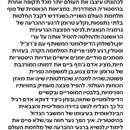
לכהונתו עיצבו את העולם יותר מכל תקופה אחרת
בהיסטוריה המודרנית. במציאות הכאוטית של סוף
מלחמת העולם השנייה,כשנדרש לקבל החלטות
בלתי נתפסות,נקלע טרומן לרגעי ההכרעה של
גרמניה הנאצית,לניסוי הפצצה הגרעינית
הראשונה ולהחלטה להטיל אותה על ערי
יפן,ולשולחן הדיפלומטי המשותף עם צ'רצ'יל
וסטלין,רגע לפני פריצת המלחמה הקרה. בעזרת
מסמכים סודיים,יומנים אישיים ועדויות היסטוריות
חיות,מציג אדם ג'וזף ביים את דמותו המורכבת
של טרומן: אדם צנוע,בן למשפחה כפרית
פשוטה,שהיה למנהיג שהחלטותיו שינו את מאזן
הכוחות העולמי. להפיל פצצה מעמיק בחוויותיו
הפנימיות,בלבטיו המוסריים ובקשיים
הדיפלומטיים שחווה,ובוחן כיצד דווקא אדם רגיל
כל כך הצליח לנווט בזירה הפוליטית והצבאית
הבינלאומית בעיצומו של המשבר הגדול
בהיסטוריה. איך הפך נער חווה עני,שלא סיים את
לימודיו,לנשיא ברגעי ההכרעה של מלחמת העולם