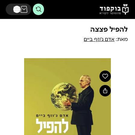
דלג לתוכן הראשי
להפיל פצצה
מאת:
אדם ג'וזף ביים