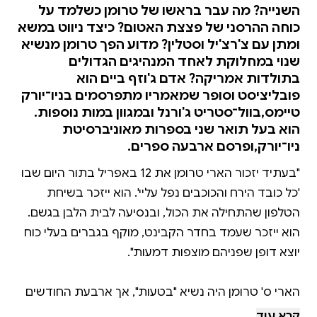
השנייה? מה עבר בראשו של טרומן כשלמד על
כוחה ההרסני של פצצת האטום? כיצד ניווט במשא
ומתן עם צ'רצ'יל וסטלין? מדוע הפך טרומן מנשיא
שנוי במחלוקת לאחד המנהיגים הגדולים
בתולדות אמריקה? אדם ג'וזף ביים הוא
פובליציסט וסופר שמאמריו מתפרסמים בניו־יורק
טיימס,בוול־סטריט ג'ורנל ובמגוון במות נוספות.
הוא בעל תואר שני בספרות מאוניברסיטת
ניו־יורק,ופרסם ארבעה ספרים.
"בעתיד יזכור הארי טרומן את 12 באפריל בתור היום שבו
'כל כובד הירח והכוכבים נפל עליי'. הוא ייזכר בשיחת
הטלפון שהתחילה את הכול, ובנסיעה לבית הלבן בגשם.
הוא ייזכר שעמד בחדר הקבינט, מוקף בגברים בעלי כוח
הארי ס' טרומן היה נשיא "בטעות", אך ארבעת החודשים
הראשונים לכהונתו עיצבו את העולם יותר מכל תקופה
קרא עוד