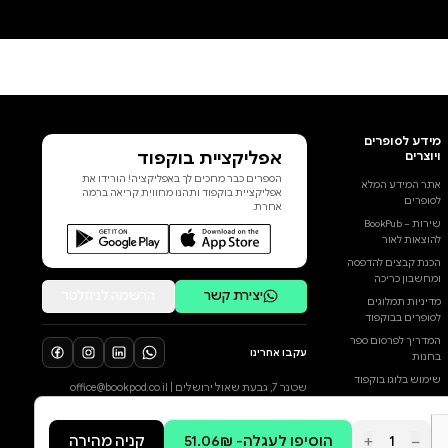
התשוקות והצלקות העמוקות
שאנחנו נושאים בתוכנו, ולהשיל את
הדפוסים הישנים, שתמיד מובילים
אותנו לדרכים ללא מוצא להקשיב
לילד הפנימי הוא מדריך בהיר
ומעשי להתחברות עם הילד
בתוכנו, שתמיד פעיל ומשפיע
עלינו, גם כמבוגרים. ברגישות
ובתבונה מתארת הפסיכולוגית
הוסף ביקורת
שטפני שטאהל את "ילד האור"
השמח והגלוי, לעומת "ילד הצל"
לכל הביקורות
המודחק, הכואב וחסר הביטחון.
הספר מציע אסטרטגיות
להתבוננות עצמית מפוכחת,
ותרגילי טיפול עצמי, מתוך הפרדה