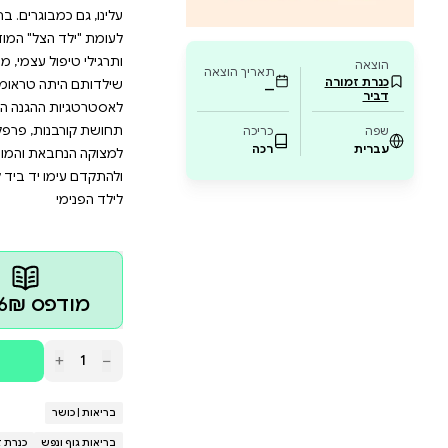
 בין אם חווה ילדות טראומטית ובין אם ילדותו 
 אמפתית והתחברו לילד הפנימי, כדי לחיות בה
 זה נכון: רק לאחר שנפגוש את הילד הפנימי שלנו ונתיידד
ות שאנחנו נושאים בתוכנו, ולהשיל את הדפוסים הישנים,
יב לילד הפנימי הוא מדריך בהיר ומעשי להתחברות עם ה
וגרים. ברגישות ובתבונה מתארת הפסיכולוגית שטפני שטא
צל" המודחק, הכואב וחסר הביטחון. הספר מציע אסטרטגי
עצמי, מתוך הפרדה בין המבוגר – לילד הפנימי. להקשיב לי
טראומתית, אלא גם למי שילדותם היתה טובה־דיה. בתוך כ
גנה העצמית שלנו, אלה שהופכות עם השנים למזיקות ול
, פרפקציוניזם ורעב לכוח. להקשיב לילד הפנימי הוא ק
 והמושתקת של עצמנו, כדי שנוכל לאתר את ילד הצל בתוכ
יד ביד לעבר העתיד. שטפני שטאהל היא פסיכולוגית קלי