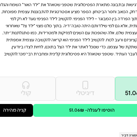
הייתה טובה. הצטרפו למסע של
רמוניה ובמודעות עם
 איתו, נוכל לזהות את התשוקות
 שתמיד מובילים אותנו לדרכים
ילד בתוכנו, שתמיד פעיל ומשפיע
הל את "ילד האור" השמח והגלוי,
ות להתבוננות עצמית מפוכחת,
לד הפנימי נועד לא רק למי
ולנו מצוי "ילד צל" שאחראי
מטרידות, כמו סתגלתנות־יתר,
ריאה להקשבה עצמית אמפתית
נו, לחיות לצדו ביודעין,
נית ומחברת רבי־מכר.להקשיב