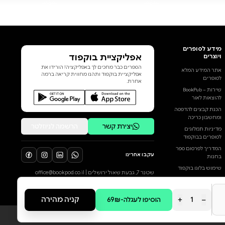
נאלצים לגור יחד. אין לי מושג איך
אשרוד את זה. איך אשרוד אותו.
חמישה חודשים שלמים במחיצתו
בלי לאבד את שפיותי... או להרוג
אותו במו ידיי. החיים שלי עומדים
להתערער מהיסוד, ואין לי שום
מושג איך אצליח להחזיק מעמד.
הוסף ביקורת
קול תמיד חלמתי לכבוש את
העולם, לשחק בליגות המקצועיות,
לכל הביקורות
לעזוב את העיירה שבה נולדתי
ולהגיע רחוק. לא אתן לאף אחד
להסיח את דעתי מהמטרה, גם לא
לסאמר סוייר. הבעיה היא שיש בה
מין ניצוץ שלא נותן לי מנוחה, ואני
בוחן שוב ושוב עד כמה אפשר