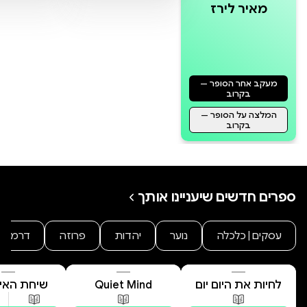
מאיר לירז
מעקב אחר הסופר —
בקרוב
המלצה על הסופר —
בקרוב
ספרים חדשים שיעניינו אותך
עסקים | כלכלה
נוער
יהדות
פרוזה
דרמה
לחיות את היום יום
Quiet Mind
שיחת האיב
המשפחה הפנ
פורמטים זמינים
:
מודפס
פורמטים זמינים
:
מודפס
פורמטים 