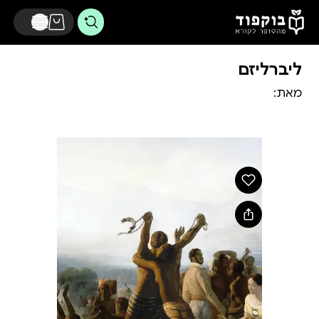
דלג לתוכן הראשי
ליברליזם
מאת: