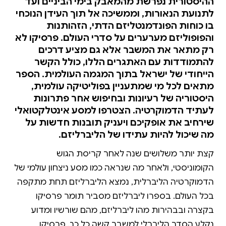
ההיסטורית נפרשת מהמאבק בימי הביניים ועד
לתנועת הנאורות, וממשיכה אל תוך העידן הנוכחי
בו כוחות הפונדמנטליזם הדתי, הזהותנות
והפופוליזם מערערים על סדרי העולם. פרסיקו לא
רק מתאר את המשבר אלא גם מציע דרכים
להתמודדות עם האתגרים הללו, כולל הקשר
הייחודי של ישראל בתוך המגמה העולמית. הספר
מתאים לכל מי שמתעניין בפוליטיקה עולמית,
היסטוריה של רעיונות ובחיפוש אחר פתרונות
לעתיד הדמוקרטיה. הצטרפו למסע אינטלקטואלי
שירחיב את אופקיכם ויעניק תובנות חדשות על
מה שיכול להיות עתידו של הליברליזם.
קצת יותר משלושים שנה לאחר קריסת הגוש
הקומוניסטי, ולאחר מה שנראה כמו מסע ניצחון עולמי של
הדמוקרטיה הליברלית, נמצא הליברליזם תחת מתקפה
בכל העולם. בספרו ליברליזם מסביר תומר פרסיקו
בקצרה ובבהירות מהו ליברליזם, מהם שורשיו ומדוע
נקלע הסדר הליברלי למשבר קשה כל כך. פרסיקו