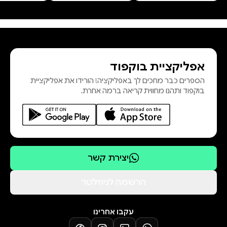
יצא ב־2021 בעברית, ועתיד לראות אור
באנגלית בהוצאת NYU Press. הוא גר
בירושלים עם אשתו יעל ועם שני בניו,
עברי ושילה. הצצה לספר
אפליקציית בוקפוד
הספרים כבר מחכים לך באפליקציה! הורידו את אפליקציית
בוקפוד ותהנו מחווית קריאה ברמה אחרת.
יצירת קשר
הרשמה לניוזלטר
עקבו אחרינו