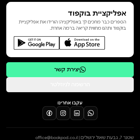
אפליקציית בוקפוד
הספרים כבר מחכים לך באפליקציה! הורידו את אפליקציית
בוקפוד ותהנו מחווית קריאה ברמה אחרת.
יצירת קשר
הרשמה לניוזלטר
עקבו אחרינו
שטנר 7, גבעת שאול ירושלים |
office@bookpod.co.il