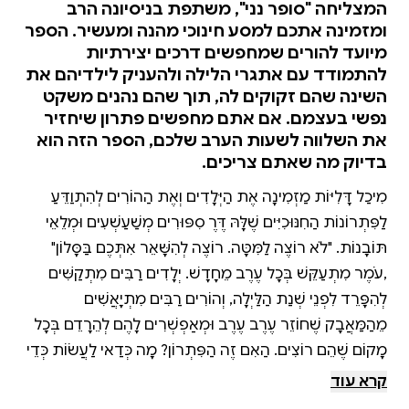
המצליחה "סופר נני", משתפת בניסיונה הרב
ומזמינה אתכם למסע חינוכי מהנה ומעשיר. הספר
מיועד להורים שמחפשים דרכים יצירתיות
להתמודד עם אתגרי הלילה ולהעניק לילדיהם את
השינה שהם זקוקים לה, תוך שהם נהנים משקט
נפשי בעצמם. אם אתם מחפשים פתרון שיחזיר
את השלווה לשעות הערב שלכם, הספר הזה הוא
בדיוק מה שאתם צריכים.
מִיכַל דָּלִיּוֹת מַזְמִינָה אֶת הַיְּלָדִים וְאֶת הַהוֹרִים לְהִתְוַדֵּעַ
לַפִּתְרוֹנוֹת הַחִנּוּכִיִּים שֶׁלָּהּ דֶּרֶךְ סִפּוּרִים מְשַׁעַשְׁעִים וּמְלֵאֵי
תּוֹבָנוֹת. "לֹא רוֹצֶה לַמִּטָּה. רוֹצֶה לְהִשָּׁאֵר אִתְּכֶם בַּסָּלוֹן"
,עֹמֶר מִתְעַקֵּשׁ בְּכָל עֶרֶב מֵחָדָשׁ. יְלָדִים רַבִּים מִתְקַשִּׁים
לְהִפָּרֵד לִפְנֵי שְׁנַת הַלַּיְלָה, וְהוֹרִים רַבִּים מִתְיָאֲשִׁים
מֵהַמַּאֲבָק שֶׁחוֹזֵר עֶרֶב עֶרֶב וּמְאַפְשְׁרִים לָהֶם לְהֵרָדֵם בְּכָל
מָקוֹם שֶׁהֵם רוֹצִים. הַאִם זֶה הַפִּתְרוֹן? מָה כְּדַאי לַעֲשׂוֹת כְּדֵי
שֶׁתַּהֲלִיךְ הַהֵרָדְמוּת שֶׁל הַיְּלָדִים יִהְיֶה רָגוּעַ וְנָעִים, וְהַפְּרֵדָה
קרא עוד
בְּסוֹף הַיּוֹם תִּהְיֶה קַלָּה לְכֻלָּם וְתַעֲנִיק לַיְּלָדִים אֶת הַמְּנוּחָה