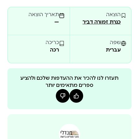
שֶׁהֵם זְקוּקִים לָהּ וְלַהוֹרִים אֶת הַשֶּׁקֶט הַנִּכְסָף. מִיכַל דָּלִיּוֹת
הוצאה
תאריך הוצאה
הִיא יוֹעֶצֶת מִשְׁפַּחְתִּית, מַנְחַת הַתָּכְנִית סוּפֶּרְנָנִי,
כנרת זמורה דביר
—
שפה
כריכה
עברית
רכה
תעזרו לנו להכיר את ההעדפות שלכם ולהציע
ספרים מתאימים יותר