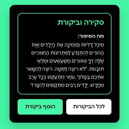
סקירה וביקורת
מה הסיפור:
מִיכַל דָּלִיּוֹת מַזְמִינָה אֶת הַיְּלָדִים וְאֶת
הַהוֹרִים לְהִתְוַדֵּעַ לַפִּתְרוֹנוֹת הַחִנּוּכִיִּים
שֶׁלָּהּ דֶּרֶךְ סִפּוּרִים מְשַׁעַשְׁעִים וּמְלֵאֵי
תּוֹבָנוֹת. "לֹא רוֹצֶה לַמִּטָּה. רוֹצֶה לְהִשָּׁאֵר
אִתְּכֶם בַּסָּלוֹן" ,עֹמֶר מִתְעַקֵּשׁ בְּכָל עֶרֶב
מֵחָדָשׁ. יְלָדִים רַבִּים מִתְקַשִּׁים לְהִפָּרֵד
לִפְנֵי שְׁנַת הַלַּיְלָה, וְהוֹרִים רַבִּים
מִתְיָאֲשִׁים מֵהַמַּאֲבָק שֶׁחוֹזֵר עֶרֶב עֶרֶב
לכל הביקורות
הוסף ביקורת
וּמְאַפְשְׁרִים לָהֶם לְהֵרָדֵם בְּכָל מָקוֹם
שֶׁהֵם רוֹצִים. הַאִם זֶה הַפִּתְרוֹן? מָה כְּדַאי
לַעֲשׂוֹת כְּדֵי שֶׁתַּהֲלִיךְ הַהֵרָדְמוּת שֶׁל