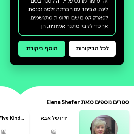
זהו סיפור מרגש על ילדה קטנה בשם
לינה, שביחד עם חברתה זלטה נכנסת
לפארק קסום שבו חלומות מתגשמים.
אך כדי לקבל מתנה אמיתית, הן
צריכות לעבור מבחנים, לעשות בחירה
וללמוד לחשוב לא רק על עצמן, אלא גם
לכל הביקורות
הוסף ביקורת
בסיפור הזה מתקני השעשועים
הצבעוניים עומדים לצד סודותיו של
ביתן מסתורי, והמפגשים עם הפיה
✨ שהחלטה טובה תמיד חזקה יותר
ספרים נוספים מאת
Elena Shefer
✨ שאחריות הופכת אותנו לבוגרים
ידיו של אבא
 Five Kind
ries —
✨ ששמחה אמיתית מגיעה אל מי
ing Tales