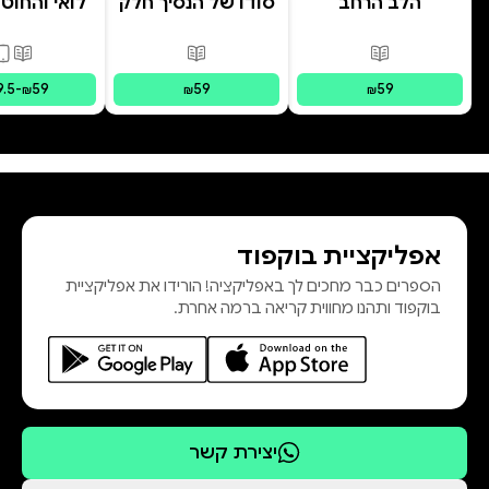
הלב הרחב
סודו של הנסיך חלק
לואי והחוט
ב' סוד הנסיך
- הרפתקת 
הנסתר
המרחפ
פורמטים זמינים
:
מודפס
פורמטים זמינים
:
מודפס
פורמ
9.5
-
59
59
59
₪
₪
₪
אפליקציית בוקפוד
הספרים כבר מחכים לך באפליקציה! הורידו את אפליקציית
בוקפוד ותהנו מחווית קריאה ברמה אחרת.
יצירת קשר