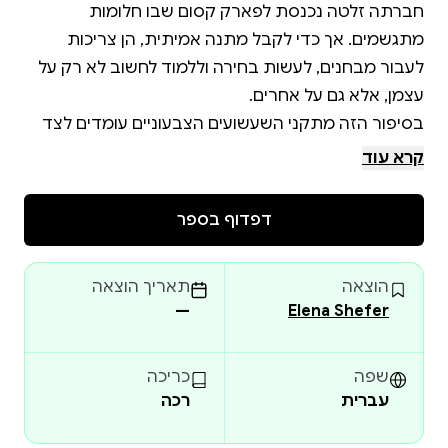
חברתה זלטה נכנסת לפארק קסום שבו חלומות
מתגשמים. אך כדי לקבל מתנה אמיתית, הן צריכות
לעבור מבחנים, לעשות בחירה וללמוד לחשוב לא רק על
בסיפור הזה מתקני השעשועים הצבעוניים עומדים לצד
סודותיו של ביתן מסתורי, והמפגשים עם הפיה עוזרים
קרא עוד
דפדוף בספר
✨ ששמחה אמיתית מגיעה אל מי שיודע לעזור, גם אם
הוצאה
תאריך הוצאה
—
Elena Shefer
הספר נכתב בסגנון אגדה פנטסטית ומיועד לילדים בגיל
שפה
כריכה
עברית
רכה