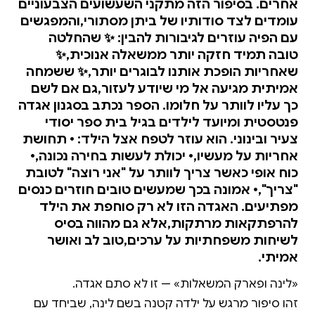
אחרים. בסיפור הזה מתקני השעשועים הצבעוניים
עומדים לצד סודותיו של ביתן מסתורי,והמפגשים
עם הפיה עוזרים לגיבורות להבין: ✨ שהחלטה
טובה תמיד חזקה יותר ממשאלה אנוכית,✨
שאחריות הופכת אותנו לבוגרים יותר,✨ ששמחה
אמיתית מגיעה אל מי שיודע לעזור,גם אם לשם
כך עליו לוותר על חלומו. הספר נכתב בסגנון אגדה
פנטסטית ומיועד לילדים בגיל בית ספר יסודי
צעיר ובינוני. הוא עוזר לטפח אצל הילד: • תחושת
אחריות על מעשיו,• יכולת לעשות בחירה נכונה,•
כוח אופי כאשר צריך לוותר על "אני רוצה" לטובת
"צריך",• אמונה בכך שמעשים טובים חוזרים כנסים
מפתיעים. האגדה הזו לא רק סוחפת את הילד
להרפתקאות מרתקות,אלא גם מהווה בסיס
לשיחות משפחתיות על ערכים,טוב לב ואושר
אמיתי.
זהו סיפור מרגש על ילדה קטנה בשם לינה, שביחד עם