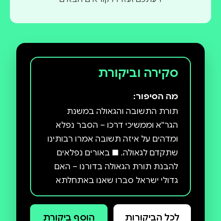
סקירה וביקורת
מה הסיפור:
תורת התשובה והגאולה במשנת
הגר''א וממשיכי דרכו – הסבר נפלא
ומדהים על איזה תשובה אמרו רבותינו
שתקדם לגאולה. ■ באורים נפלאים
להבנת תורת הגאולה בדורנו – האם
גדולי ישראל סברו שאנו באתחלתא
דגאולה? ■ פרק התהלים המדבר
בדיוק על התקופה שלנו - ההודיה לה'
לכל הביקורות
הוסף ביקורת