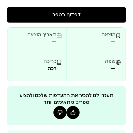
להשי"ת. ■ בנוסף: השיר 'ארץ הקדושה יקרה חמודה'
שנהגו לשורר החרדים וחבורתו בציון התנא ר' יהודה בר
דפדוף בספר
הוצאה
תאריך הוצאה
—
—
לתשלום מאובטח באשראי לחץ כאן
שפה
כריכה
—
רכה
תעזרו לנו להכיר את ההעדפות שלכם ולהציע
ספרים מתאימים יותר