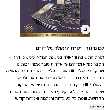
לכו נרננה - תורת הגאולה של דורנו
תורת התשובה והגאולה במשנת הגר''א וממשיכי דרכו –
הסבר נפלא ומדהים על איזה תשובה אמרו רבותינו
שתקדם לגאולה. ■ באורים נפלאים להבנת תורת הגאולה
בדורנו – האם גדולי ישראל סברו שאנו באתחלתא
דגאולה? ■ פרק התהלים המדבר בדיוק על התקופה
שלנו - ההודיה לה' על קיבוץ הגלויות והזכות לגור בארצנו
הקדושה. ■מתובל בעובדות והנהגות ואמרות קודש
המלהיבים את הלבבות ומחיים את עניין הגאולה וההודיה
קרא עוד