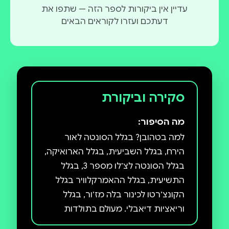
עדיין אין ביקורות לספר הזה — שתפו את
דעתכם ועזרו לקוראים הבאים
סקירה וביקורת
מה הסיפור:
למה בטהובן? בגלל הסונטה לאור
הירח, בגלל השביעית, בגלל הארואיקה,
בגלל הסונטה לצ׳לו מספר 3, בגלל
התשיעית, בגלל ההאמרקלוויר בגלל
הקונצ׳רטו לכינור בלה מז׳ור, בגלל
וריאציות דיאבלי. מעולם בתולדות
המוזיקה ״לא היה מלחין שגאוניותו