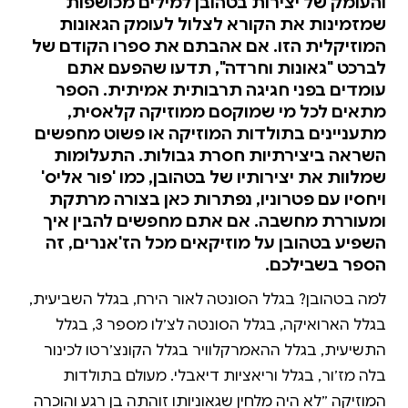
והעומק של יצירות בטהובן למילים מכושפות
שמזמינות את הקורא לצלול לעומק הגאונות
המוזיקלית הזו. אם אהבתם את ספרו הקודם של
לברכט "גאונות וחרדה", תדעו שהפעם אתם
עומדים בפני חגיגה תרבותית אמיתית. הספר
מתאים לכל מי שמוקסם ממוזיקה קלאסית,
מתעניינים בתולדות המוזיקה או פשוט מחפשים
השראה ביצירתיות חסרת גבולות. התעלומות
שמלוות את יצירותיו של בטהובן, כמו 'פור אליס'
ויחסיו עם פטרוניו, נפתרות כאן בצורה מרתקת
ומעוררת מחשבה. אם אתם מחפשים להבין איך
השפיע בטהובן על מוזיקאים מכל הז'אנרים, זה
הספר בשבילכם.
למה בטהובן? בגלל הסונטה לאור הירח, בגלל השביעית,
בגלל הארואיקה, בגלל הסונטה לצ׳לו מספר 3, בגלל
התשיעית, בגלל ההאמרקלוויר בגלל הקונצ׳רטו לכינור
בלה מז׳ור, בגלל וריאציות דיאבלי. מעולם בתולדות
המוזיקה ״לא היה מלחין שגאוניותו זוהתה בן רגע והוכרה