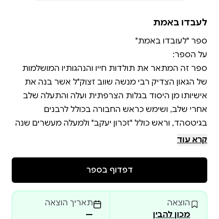
לעבדו באמת
ספר זה המתאר את תולדות חייו והנהגותיו המושלמות
של הגאון הצדיק רבי מנשה שווב זצוק"ל אשר בנה את
אישיותו מן היסוד בגלות הצרפתית ועלה והתעלה שלב
אחרי שלב, ושימש כראש החבורה בכולל לרבנים
בגיטסהד, וראש כולל "זכרון יעקב" ולמעלה מעשרים שנה
קרא עוד
בתורתו ובתושיתו זכה להעמיד תלמידים רבים הולכים
דפדוף בספר
הגאון רבי מרדכי גרוס שליט"א גאב"ד חניכי הישיבות ב"ב
התבטא אחר קריאת הספר - שספר זה ראוי ללומדו
הוצאה
תאריך הוצאה
בסדר 'מוסר', כי הוא מלמד איך האדם יכול לגדול
מכון להבין
—