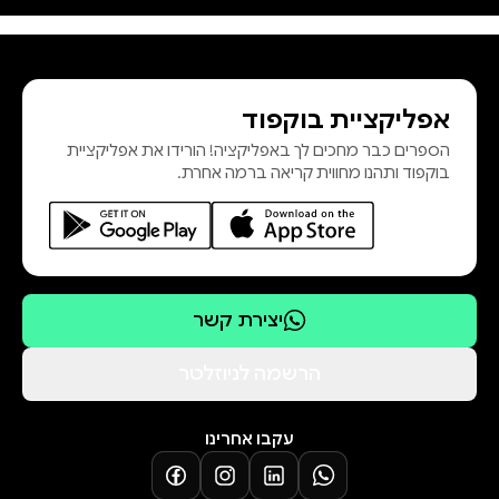
עסקים, ועל המערכת התרבותית
שמניעה אותם. זהו לא רק מדריך עסקי,
אלא מסע חווייתי לתוך התרבות
אפליקציית בוקפוד
והחשיבה הסיניות, דרך סיפורים,
הספרים כבר מחכים לך באפליקציה! הורידו את אפליקציית
תובנות פרקטיות ורגעים של קרבה
בוקפוד ותהנו מחווית קריאה ברמה אחרת.
אנושית. בעולם של מאבקים
גיאופוליטיים, שינויי כ
יצירת קשר
הרשמה לניוזלטר
עקבו אחרינו