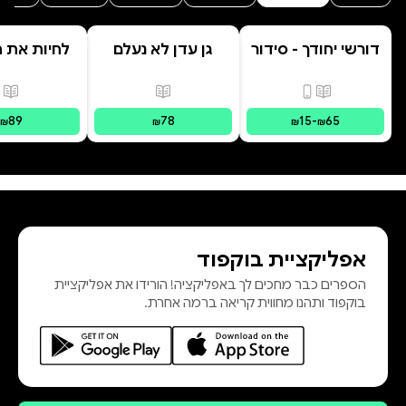
דורשי יחודך - סידור
גן עדן לא נעלם
לחיות את הי
רמב"ם
פורמטים זמינים
:
מודפס, דיגיטלי
פורמטים זמינים
:
מודפס
פור
89
78
15
-
65
₪
₪
₪
₪
אפליקציית בוקפוד
הספרים כבר מחכים לך באפליקציה! הורידו את אפליקציית
בוקפוד ותהנו מחווית קריאה ברמה אחרת.