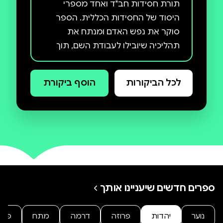
תורת חסידות חב"ד ואחד מספרי
היסוד של החסידות הכללית. הספר
סוקר את נפש האדם ומנתח את
תהליכיה שיובילו לעבודת השם, תוך
מתן כלים להתגבר על הקשיים
העומדים בדרך. הודפס לראשונה
לכל הביקורות
הוסף ביקורת
בשנת תקנ"ז (1797) בסלאוויטא, על ידי
מחברו - אדמו"ר הזקן, מייסד חסידות
חב"ד.
ספרים חדשים שיעניינו אותך
נוער
יהדות
פרוזה
דרמה
מתח
פנט