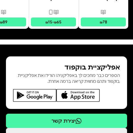
רמב"ם
פורמטים זמינים
:
מודפס
פורמטים זמינים
:
מודפס, דיגי
פור
89
15
-
65
78
₪
₪
₪
₪
אפליקציית בוקפוד
הספרים כבר מחכים לך באפליקציה! הורידו את אפליקציית
בוקפוד ותהנו מחווית קריאה ברמה אחרת.
יצירת קשר