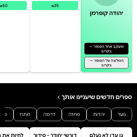
50
35
₪
₪
יהודה קופרמן
מעקב אחר הסופר —
בקרוב
המלצה על הסופר —
בקרוב
ספרים חדשים שיעניינו אותך
נוער
יהדות
פרוזה
דרמה
מתח
פנט
גן עדן לא נעלם
דורשי יחודך - סידור
לחיות את הי