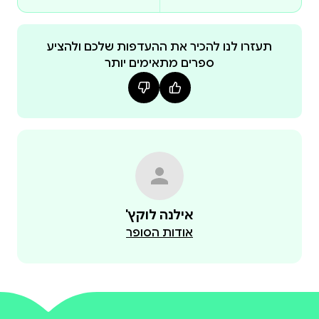
שליטה על איך שאני מרגישה ואיך שאני רוצה להרגיש",
אומרת המחברת. וזו מטרתו של הספר הזה: להעניק
לקוראים את הכלים להתמודד עם הרגשות שלהם ולמצוא
תעזרו לנו להכיר את ההעדפות שלכם ולהציע
ספרים מתאימים יותר
שלווה פנימית, גם בעולם שמשתנה באופן מהיר ובלתי
ייחודיות נוספת של הספר היא השילוב המרתק של תורות
וטכניקות מהמזרח ומהמערב, שמאחדות בין הפילוסופיה
'לשרוד במציאות מטורפת' קורא לכם – הצטרפו למפגש
מרגש!
אילנה לוקץ'
אודות הסופר