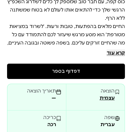
כוס קפה, עם חבר טוב שמספק לך כלים לשדרוג השכפ"ץ
הרגשי שלך כדי להתאים אותו לעולם לא בטוח שמשתנה
החיים מלאים בהפתעות, טובות ורעות. 'לשרוד במציאות
מטורפת' הוא מסע מרגש שיעזור לכם להתמודד עם כל
מה שהחיים זורקים עליכם. בשפה פשוטה ובגובה העיניים,
הספר לוקח את הקוראים למסע פנימי מרתק, שבו הם
קרא עוד
פוגשים את מגוון הרגשות האנושיים. זהו ספר שתוכלו
לחזור אליו שוב ושוב בכל פעם שתזדקקו, ולתזכורת
דפדוף בספר
בין אם אתם ילדים סקרנים או מבוגרים שמחפשים
הוצאה
תאריך הוצאה
תשובות, ספר זה יעניק לכם כלים להתמודד עם שינויים,
עצמית
—
חוסר אונים, פחדים, כעסים ורגשות נוספים. זהו חיבור
אישי ומרגש שילווה אתכם לכל אורך הדרך, חוויה שנוגעת
בכל אחד מאיתנו, מזכירה לנו שאנחנו לא לבד במאבקי
שפה
כריכה
עברית
רכה
החיים. "אין לי שליטה על מה שקורה 'בחוץ' אבל יש לי