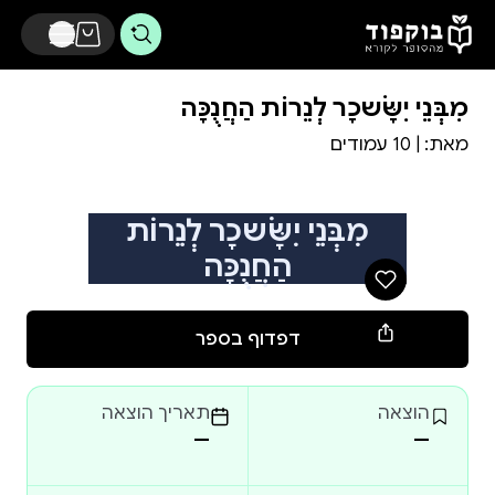
דלג לתוכן הראשי
מִבְּנֵי יִשָּׂשכָר לְנֵרוֹת הַחֲנֻכָּה
מאת:
| 10 עמודים
מִבְּנֵי יִשָּׂשכָר לְנֵרוֹת
הַחֲנֻכָּה
דפדוף בספר
הוצאה
תאריך הוצאה
—
—