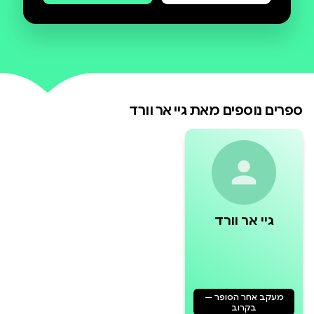
רייג' הוא המסוכן מבין האחים באחוות
הפגיון השחור, הוא הערפד החזק
ביותר והמהיר ביותר בתגובותיו. הוא
גם מאהב סוער ורעבונו אינו יודע
גבולות, כי בתוכו בוערת קללה אכזרית
ספרים נוספים מאת
גיי אר וורד
ופראית. נשלט על ידי הצד האפל, חרד
רייג' מהרגעים בהם הדרקון הפנימי
פורץ החוצה, והופך אותו לסכנה לכל מי
'מרי לוס', שרדה במהלך חייה, קשיים
גיי אר וורד
רבים. היא מוצאת עצמה נשאבת בעל
כורחה לעולם הערפדים ואין לה אלא
לסמוך על רייג' שיגן עליה. נושאת קללה
קטלנית משלה, מרי אינה מחפשת
מעקב אחר הסופר —
אהבה. היא כבר מזמן איבדה את
בקרוב