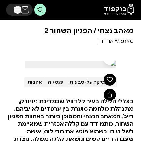
דלג לתוכן הראשי
מאהב נצחי / הפגיון השחור 2
מאת:
גיי אר וורד
רומנטיקה על-טבעית
פנטזיה
אהבות
בצללי הלילה בעיר קלדוויל שבמדינת ניו יורק,
מתנהלת מלחמה סוערת בין ערפדים לאויביהם.
רייג', המאהב הנצחי והמסוכן ביותר באחוות הפגיון
השחור, מתמודד עם קללה אכזרית שמאיימת
לשלוט בו. כשהוא פוגש את מרי לוס, אישה
שעברה חיים קשים ונושאת קללה משלה, נוצרת