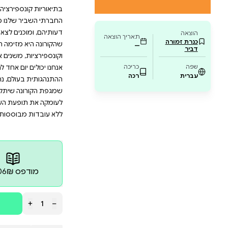
וא מתפשטות ומדוע אנשים מסוימים מגנים עליהן 
אים לכל מי שמעוניין לרדת לעומקם של המניעי
ת על מידע לא מבוסס, וללמוד כיצד ניתן להגן 
פר אינו רק מחקר אקדמי, אלא מסע אישי של חוקר
 התמודדות יעילות עם אתגרי העידן המודרני.
המחשבה מתאר דן אריאלי את מסעו האישי והמקצועי לה
פירציה, ומציע לנו תובנות ודרכי התמודדות שיוכלו, יש לקו
שלנו מפני קריעתו בידי מידע מטעה וחוסר אמון."יובל נח
נים לצאת למאבק עליהן; הם מסבירים מעל כל במה תקשור
זימה תאגידית ושהעולם הוא, בעצם, שטוח. השָׁוַואִים, כל
 משנים את פני החברה שלנו. האם ואיך אנחנו יכולים להתמ
ום אחד להפוך להיות שוואים בעצמנו? פרופ' דן אריאלי, מ
לם, נתקל בעוצמה ביקום השָׁוַואִים ותיאוריות השווא, פנ
 שיתקה את העולם, גילה אריאלי שהרשתות החברתיות בוע