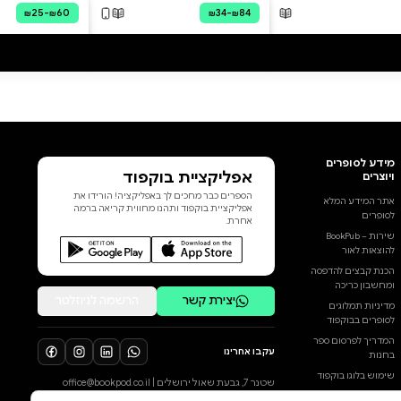
אריאלי את מסעו האישי והמקצועי
להבנת עולמם של המאמינים
בתיאוריות קונספירציה, ומציע לנו
תובנות ודרכי התמודדות שיוכלו,
יש לקוות, לעזור לכולנו להגן על
המרקם החברתי השביר שלנו מפני
קריעתו בידי מידע מטעה וחוסר
אמון."יובל נח הררי הם מגינים
בחירוף נפש על דעותיהם, ומוכנים
לצאת למאבק עליהן; הם מסבירים
מעל כל במה תקשורתית
הוסף ביקורת
שחיסונים גורמים לאוטיזם,
שהקורונה היא מזימה תאגידית
לכל הביקורות
ושהעולם הוא, בעצם, שטוח.
השָׁוַואִים, כלומר המאמינים