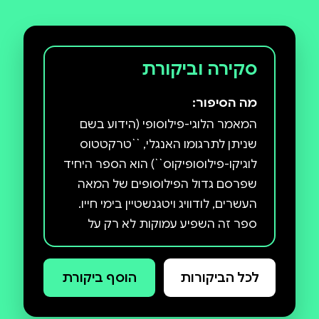
סקירה וביקורת
מה הסיפור:
המאמר הלוגי-פילוסופי (הידוע בשם
שניתן לתרגומו האנגלי, ``טרקטטוס
לוגיקו-פילוסופיקוס``) הוא הספר היחיד
שפרסם גדול הפילוסופים של המאה
העשרים, לודוויג ויטגנשטיין בימי חייו.
ספר זה השפיע עמוקות לא רק על
פילוסופים, אלא גם על מלחינים, ציירים,
משוררים וסופרים רבים. בגיבוש של
לכל הביקורות
הוסף ביקורת
יהלום פורש כאן ויטגנשטיין תפיסת
עולם שלמה לגבי מהות העולם, מהות