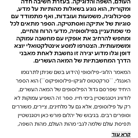
העולם, השפה והלוגיקה. בעזרת חשיבה חדה
ומקורית, הוא נוגע בשאלות מהותיות על מדע,
פסיכולוגיה, משמעות ועובדות, ואף מתמודד עם
סוגיות של אתיקה ואסתטיקה. הספר מתאים לכל
מי שמתעניין בפילוסופיה, מדעי הרוח והחיים,
ומחפש להרחיב את אופקיו עם מחשבה עמוקה
ומשמעותית. הצטרפו למסע אינטלקטואלי יוצא
דופן וגלו מדוע יצירה זו נחשבת לאחת מאבני
הדרך המחשבתיות של המאה העשרים.
המאמר הלוגי-פילוסופי (הידוע בשם שניתן לתרגומו
האנגלי, ``טרקטטוס לוגיקו-פילוסופיקוס``) הוא הספר
היחיד שפרסם גדול הפילוסופים של המאה העשרים,
לודוויג ויטגנשטיין בימי חייו. ספר זה השפיע עמוקות לא
רק על פילוסופים, אלא גם על מלחינים, ציירים, משוררים
וסופרים רבים. בגיבוש של יהלום פורש כאן ויטגנשטיין
תפיסת עולם שלמה לגבי מהות העולם, מהות השפה,
הלוגיקה, המתימטיקה ותורת ההסתברות. הוא אומר מהו
קרא עוד