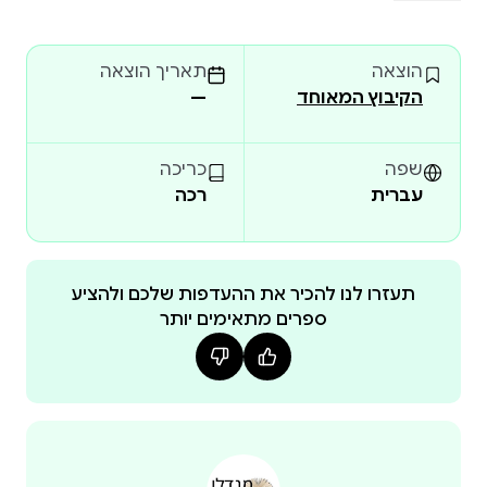
מדע ומהי פסיכולוגיה, מהי משמעות ומהי עובדה וחותם
בשאלות של אתיקה ואסתטיקה, אלוהים ומשמעות
הוצאה
תאריך הוצאה
החיים. לצד ``המשתה`` של אפלטון ו``האתיקה`` של
הקיבוץ המאוחד
—
שפינוזה, ספר זה הוא, לדעת רבים, הביטוי היפה ביותר
של מחשבת האדם.
שפה
כריכה
עברית
רכה
תעזרו לנו להכיר את ההעדפות שלכם ולהציע
ספרים מתאימים יותר