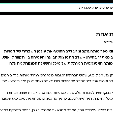
חיפוש AI
דת ויהדות
תפילה
חגים ומועדים
תלמוד
קבלה
ולמן השברירי של דמויות
סיחה בין תקווה לייאוש.
אלה המנקרת מה עלה
רעין הנח"ל, אורזות בגדים חמים