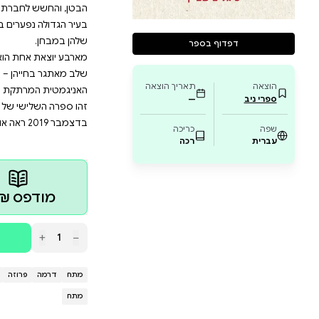
תוך מזוודה וטסות אלפי קילומטרים אל המקום שבו נראתה 
 מדווח כי בבוקר יצאה לעבודתה ולא שבה. משפחתה מוד
אים למיכל החייכנית והאחראית להיעלם כך, אך עד כמה 
ות וצדדים בחייה שאיש לא הכיר, המתח ממלא את המר
פערים בין השלוש סדקים וצצות בעיות שחשבו שהותירו 
חת הוא ספר מותח, נוקב ונוגע ללב החושף את עולמן הש
יהן – שלב התנפצות הבועה והפסיחה בין תקווה לייאוש.
שי של סיגל פישביין, ובו היא שבה אל הדמויות שיצרה בס