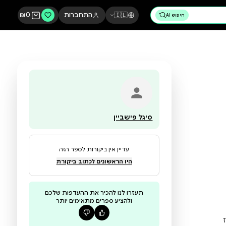
🇮🇱
התחברות
0
₪
סיגל פישביין
עדיין אין ביקורות לספר הזה