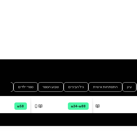
אלפי קילומטרים אל המקום שבו
נראתה לאחרונה. הן חייבות למצוא
את מיכל. רוברט, בעלה, מדווח כי
בבוקר יצאה לעבודתה ולא שבה.
משפחתה מודאגת ואובדת עצות.
חברותיה סבורות שלא מתאים
למיכל החייכנית והאחראית להיעלם
כך, אך עד כמה הן מכירות את מיכל
הוסף ביקורת
מאז שעזבה לאמריקה?
כשנחשפים סודות וצדדים בחייה
לכל הביקורות
שאיש לא הכיר, המתח ממלא את
המרחק ביניהן, הפחד מתמקם
במרכז הבטן, והחשש לחברתן
האהובה הולך וגובר. בעיר הגדולה
נפערים בין השלוש סדקים וצצות