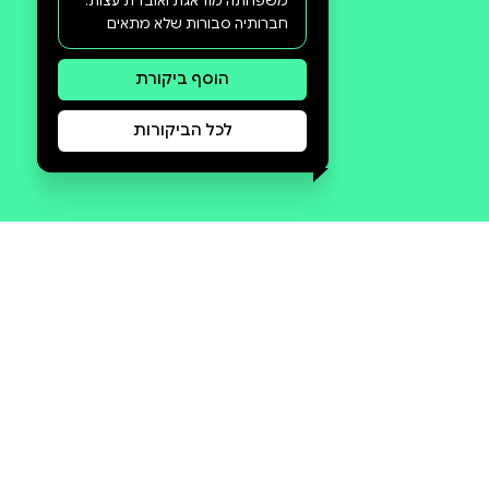
סקירה וביקורת
מה הסיפור:
כשמיכל נעלמת בניו יורק, גלי, רונית
ונטע, שלוש חברותיה הטובות מימי
גרעין הנח"ל, אורזות בגדים חמים
ורגשות עזים לתוך מזוודה וטסות