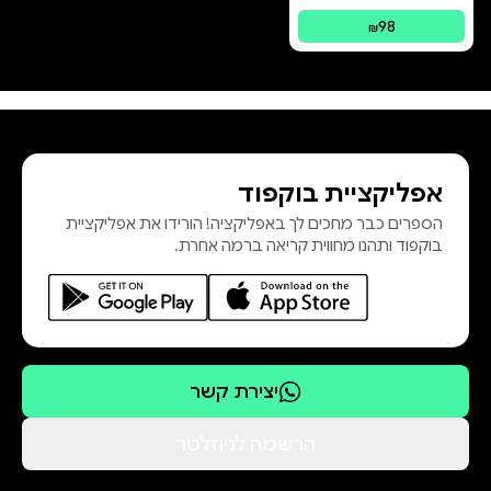
פורמטים זמינים
:
מודפס
98
₪
המחבר, בוגר ישיבת חברון ובעל כושר
לדיינות המשמש מזה שנים בבית הדין
הרבני משתף את הקורא בנסיונו
המעשי בתחומים אלו, בצורה מושכת
אפליקציית בוקפוד
מיועד לכל הרוצה להחיות את לימוד
הספרים כבר מחכים לך באפליקציה! הורידו את אפליקציית
ההלכה: לתלמידי חכמים המעוניינים
בוקפוד ותהנו מחווית קריאה ברמה אחרת.
בתזכורת מהירה לעיקרי ההלכות,
לבעלי בתים המחפשים עוגן הלכתי
ברור בסוגיות החיים, וגם לכל מי
שמבקש לעמוד על משמעותה
העמוקה והאקטואלית של התורה.
יצירת קשר
הרשמה לניוזלטר