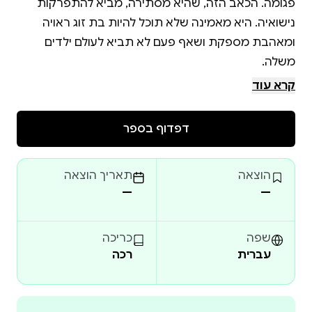
פגומה. הכאב הזה, שהיא מסתירה, מביא להתפרקות
נישואיה. היא מאמינה שלא תוכל להיות בת זוג ראויה
ומאהבת מספקת ושאף פעם לא תביא לעולם ילדים
קרא עוד
היא פוגשת את ארז, שיודע דבר או שניים על בדידות. הוא
רגיל להשיג כל אישה שהוא רוצה, אבל דווקא צופיה לא
דפדוף בספר
האם הוא יצליח לחדור את הגנותיה ולגלות את הסודות
הוצאה
תאריך הוצאה
שהיא מסתירה? האם הם יצליחו למצוא את המתנה
—
—
"מבעד לכאב" הוא סיפור רומנטי, ארוטי ושובר מוסכמות
שפה
כריכה
עברית
רכה
שמציב את העונג הנשי בקדמת הבמה. זהו מסע מרגש
דברת אוהב עמי , נשואה ואמא לארבעה, בוגרת תואר