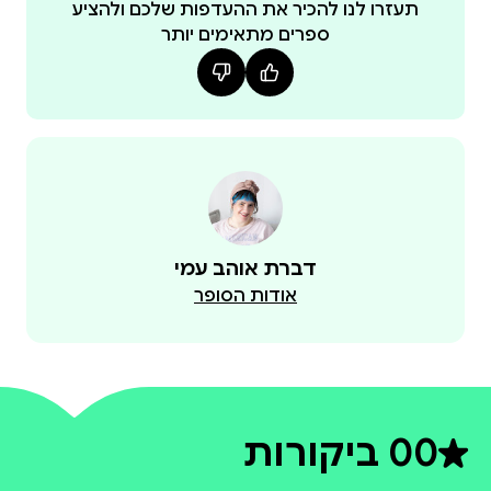
ראשון בספרות עברית ובפסיכולוגיה, חובבת מושבעת
תעזרו לנו להכיר את ההעדפות שלכם ולהציע
ספרים מתאימים יותר
של ספרות רומנטית וארוטית מכל הסוגים, קיבלה את
ההשראה לספר מההתמודדות האישית שלה עם
וסטיבולודיניה.
דברת אוהב עמי
אודות הסופר
0
0 ביקורות
דירוג ממוצע 0 מתוך 5