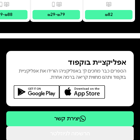
פורמטים זמינים
:
מודפס
פורמטים זמינים
:
מודפס, דיגי
פורמ
29
-
88
29
-
79
82
₪
₪
₪
₪
אפליקציית בוקפוד
הספרים כבר מחכים לך באפליקציה! הורידו את אפליקציית
בוקפוד ותהנו מחווית קריאה ברמה אחרת.
יצירת קשר
הרשמה לניוזלטר