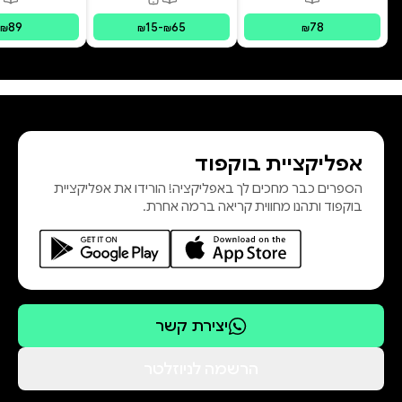
פורמטים זמינים
:
מודפס
פורמטים זמינים
:
מודפס, דיגי
פור
89
15
-
65
78
₪
₪
₪
₪
אפליקציית בוקפוד
הספרים כבר מחכים לך באפליקציה! הורידו את אפליקציית
בוקפוד ותהנו מחווית קריאה ברמה אחרת.
יצירת קשר
הרשמה לניוזלטר