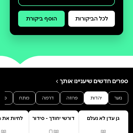
האלוהית והצדק האלוהי.
לכל הביקורות
הוסף ביקורת
ספרים חדשים שיעניינו אותך
נוער
יהדות
פרוזה
דרמה
מתח
פנט
גן עדן לא נעלם
דורשי יחודך - סידור
לחיות את הי
רמב"ם