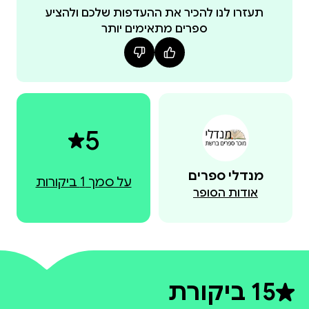
בלוחמי צה"ל? כמה דולרים הושקעו במאבק להריסת
תעזרו לנו להכיר את ההעדפות שלכם ולהציע
ספרים מתאימים יותר
ההתיישבות היהודית ביהודה ושומרון? מתן פלג, 42, נשוי
לאדרית ואב ל
5
מנדלי ספרים
על סמך 1 ביקורות
אודות הסופר
5
1 ביקורת
דירוג ממוצע 5 מתוך 5