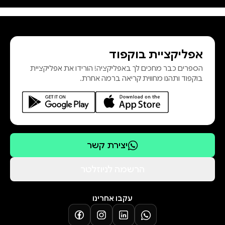
מחבלים מלשלם מחיר על רצח אזרחים
ישראלים? כיצד הופכות קטר, סעודיה
וטורקיה למקבלות ההחלטות
אפליקציית בוקפוד
בירושלים? כיצד הצליחו ממשלות זרות
הספרים כבר מחכים לך באפליקציה! הורידו את אפליקציית
לפגוע בלוחמי צה"ל? כמה דולרים
בוקפוד ותהנו מחווית קריאה ברמה אחרת.
הושקעו במאבק להריסת ההתיישבות
היהודית ביהודה ושומרון? מתן פלג, 42,
נשוי לאדרית ואב ל
יצירת קשר
הרשמה לניוזלטר
עקבו אחרינו