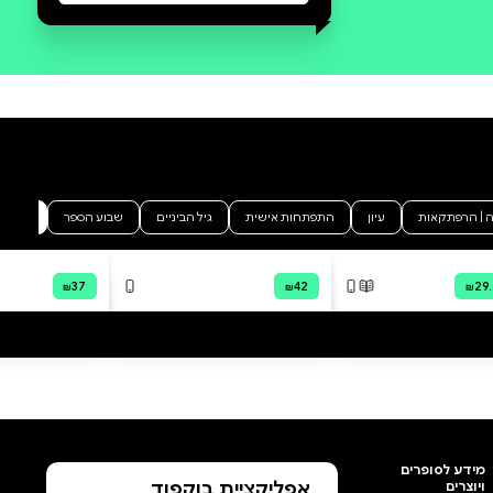
סקירה וביקורת
מה הסיפור:
הָאֶפְרוֹחִית הַקְּטַנָּה רוֹצָה לַחְזֹר
לַבֵּיצָה וְלִבְקֹעַ מִמֶּנָּה שׁוּב. הִיא רוֹצָה
גַּם שֶׁאִמָּא תַּרְנְגֹלֶת תַּמְשִׁיךְ לִדְגֹּר
עָלֶיהָ וְתִהְיֶה רַק שֶׁלָּהּ. וּבִכְלָל, הִיא
תָּמִיד רוֹצָה אֶת מָה שֶׁכְּבָר הָיָה. וּמָה
אִמָּא שֶׁלָּהּ אוֹמֶרֶת לָהּ? מָה שֶׁהָיָה
הָיָה הוּא סִפְרָהּ הַחֲמִישִׁי לִילָדִים שֶׁל
יָעֵל גּוֹבֵר, עוֹרֶכֶת בְּכִירָה שֶׁל סִפְרוּת
יְלָדִים. סְפָרֶיהָ יֹפִי שֶׁל עוֹלָם, דּוֹקְטוֹר
אַף וְזָנָב, הַמַּגָּפַיִם שֶׁהִצִּילוּ אֶת
יְרוּשָׁלַיִם וּשְׁנַיִם שַׁבְּלוּלַיִם זִכּוּ אוֹתָהּ