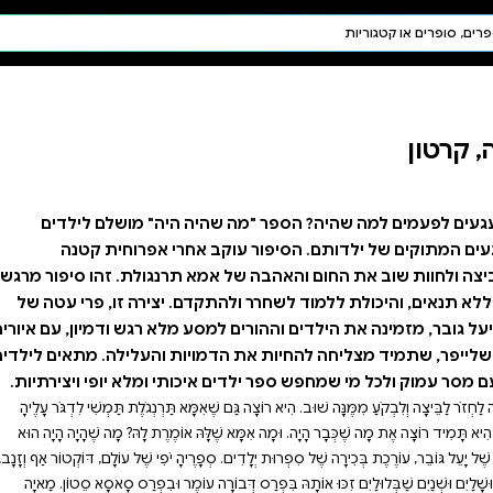
חיפוש AI
דת ויהדות
תפילה
חגים ומועדים
תלמוד
קבלה
 היה" מושלם לילדים
חרי אפרוחית קטנה
תרנגולת. זהו סיפור מרגש
. יצירה זו, פרי עטה של
מלא רגש ודמיון, עם איורים