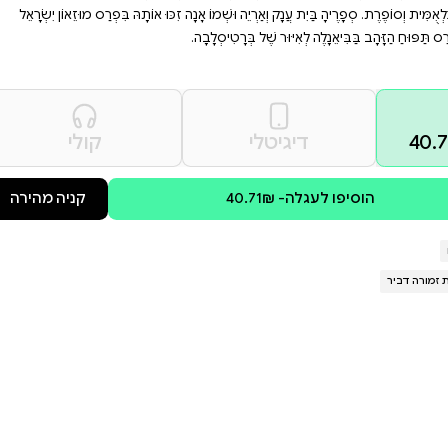
ות והעלילה. מתאים לילדים
תי ומלא יופי ויצירתיות.
 תַּרְנְגֹלֶת תַּמְשִׁיךְ לִדְגֹּר עָלֶיהָ
הּ אוֹמֶרֶת לָהּ? מָה שֶׁהָיָה הָיָה הוּא
יהָ יֹפִי שֶׁל עוֹלָם, דּוֹקְטוֹר אַף וְזָנָב,
ָה עוֹמֶר וּבִפְרַס סָאסָא סֵטוֹן. מַאיָה
כּוּ אוֹתָהּ בִּפְרַס מוּזֵאוֹן יִשְׂרָאֵל
קולי