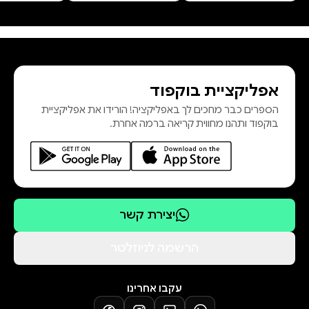
מאז עזב אותה כנער, לפני למעלה
משבעים שנה. כעת הוא שב אליה בליווי
ילדיו ומשחזר תחנות חיים, מביט
לאחור באהבה, בפליאה, בהשלמה
אפליקציית בוקפוד
ובתקווה. חיים חיימוף, מן הפוריים
הספרים כבר מחכים לך באפליקציה! הורידו את אפליקציית
שבסופרי ישראל, נולד בבולגריה בשנת
בוקפוד ותהנו מחווית קריאה ברמה אחרת.
1931 ועלה ארצה ב־1950; הוא פרופסו
יצירת קשר
הרשמה לניוזלטר
עקבו אחרינו