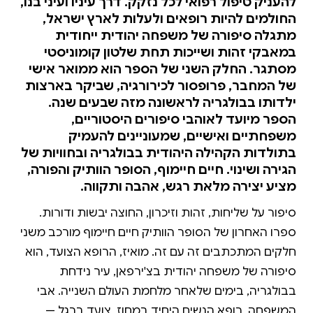
להעניק טיפול רפואי לכל נזקק. דרך עיניו ועיני בנו,
החולמים להיות רופאים ולעלות לארץ ישראל,
מתגלה סיפורה של משפחה יהודית ייחודית
במאבקי זהות ושייכות תחת שלטון קומוניסטי
מסתגר. החלק השני של הספר הוא ממואר אישי
של המחבר, פרופסור לכירורגיה, שביקר בארצות
ילדותו בבולגריה לראשונה מזה שבעים שנה.
הספר מיועד לאוהבי סיפורים היסטוריים,
משפחתיים ואישיים, שמעוניינים להעמיק
בתולדות הקהילה היהודית בבולגריה ובחוויות של
הגירה ושינוי. חיים חיימוף, הסופר הוותיק והפורה,
מציע יצירה מלאת רגש, אהבה ותקווה.
סיפור על שליחות, זהות וזיכרון, החוצה יבשות ודורות.
ספרו האחרון של הסופר הוותיק חיים חיימוף מורכב משני
חלקים המתכתבים זה עם זה. מואיז, הרופא הצועד, הוא
סיפורה של משפחה יהודית בצ'ירפאן, עיר נידחת
בבולגריה, בימים שלאחר מלחמת העולם השנייה. אבי
המשפחה, רופא הנשים היחיד במחוז, צועד ברגל —