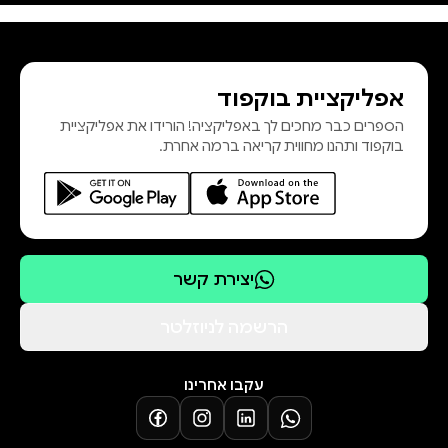
נשלחת מרסי כנציגת ה-FBI בחזרה
לאיגלס נסט, כדי להתמודד עם
אפליקציית בוקפוד
הספרים כבר מחכים לך באפליקציה! הורידו את אפליקציית
בעיירה מרסי פוגשת את מפקד
בוקפוד ותהנו מחווית קריאה ברמה אחרת.
המשטרה המקומית – טרומן דאלי,
שדודו היה הקורבן האחרון של ״איש
המערות״. טרומן מצליח לראות מבעד
למסיכה את הצלקות שהיא מנסה
נואשות להסתיר, אך מרסי יודעת שאם
יצירת קשר
תניח לו להתקרב מספיק כדי לגלות
את סודה, ייתכן שלא תשרוד את
הרשמה לניוזלטר
עקבו אחרינו
לחצי כאן להורדת פרקים ראשונים!