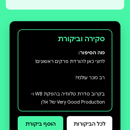
סקירה וביקורת
מה הסיפור:
בקרוב סדרת טלווזיה בהפקת WB ו-
Very Good Production של אלן
לכל הביקורות
הוסף ביקורת
כל חייה, סוכנת האף.בי.איי, מרסי