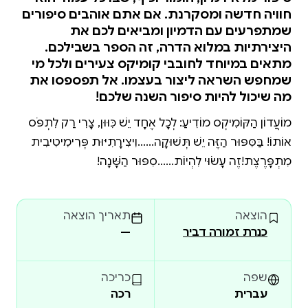
חוויה חדשה ומסקרנת. אם אתם אוהבים סיפורים
שמתפרעים עם הדמיון ומביאים לכם את
היצירתיות במלוא הדרה, זה הספר בשבילכם.
מתאים במיוחד לחובבי קומיקס צעירים ולכל מי
שמחפש השראה ליצור בעצמו. אל תפספסו את
מה שיכול להיות סיפור השנה שלכם!
מוֹעֲדוֹן הַקּוֹמִיקְס מוֹדִיעַ: לְכָל אֶחָד יֵשׁ כִּוּוּן, צָרִיךְ רַק לִתְפֹּס
אוֹתוֹ! בַּסִּפּוּר הַזֶּה יֵשׁ תְּשׁוּקָה......וִיצִירָתִיּוּת פְּרִימִיטִיבִית
מִתְפָּרֶצֶת!זֶה עָשׂוּי לִהְיוֹת......סִפּוּר הַשָּׁנָה!
הוצאה
תאריך הוצאה
כנרת זמורה דביר
—
שפה
כריכה
עברית
רכה