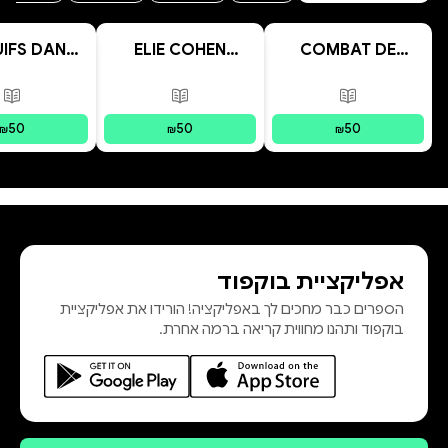
UIFS DANS
ELIE COHEN
COMBAT DE
DESERT
espion à Damas
MEMOIRE
פורמטים זמינים
:
מודפס
פורמטים זמינים
:
מודפס
פור
50
50
50
₪
₪
₪
אפליקציית בוקפוד
הספרים כבר מחכים לך באפליקציה! הורידו את אפליקציית
בוקפוד ותהנו מחווית קריאה ברמה אחרת.