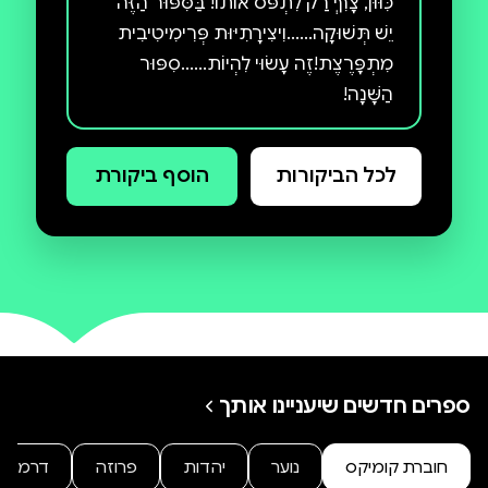
כִּוּוּן, צָרִיךְ רַק לִתְפֹּס אוֹתוֹ! בַּסִּפּוּר הַזֶּה
יֵשׁ תְּשׁוּקָה......וִיצִירָתִיּוּת פְּרִימִיטִיבִית
מִתְפָּרֶצֶת!זֶה עָשׂוּי לִהְיוֹת......סִפּוּר
הַשָּׁנָה!
לכל הביקורות
הוסף ביקורת
ספרים חדשים שיעניינו אותך
חוברת קומיקס
נוער
יהדות
פרוזה
דרמה