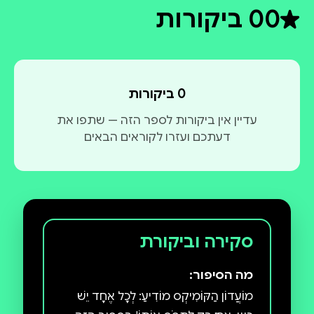
0
0 ביקורות
דירוג ממוצע 0 מתוך 5
0 ביקורות
עדיין אין ביקורות לספר הזה — שתפו את
דעתכם ועזרו לקוראים הבאים
סקירה וביקורת
מה הסיפור:
מוֹעֲדוֹן הַקּוֹמִיקְס מוֹדִיעַ: לְכָל אֶחָד יֵשׁ